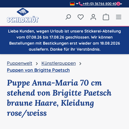
+49 (0) 36766 800 40
Zum Hauptinhalt springen
Du hast 0 Produkte auf
Warenkor
Liebe Kunden, wegen Urlaub ist unsere Stickerei-Abteilung
vom 07.08.26 bis 17.08.26 geschlossen. Wir können
Bestellungen mit Bestickungen erst wieder am 18.08.2026
ausliefern. Danke für ihr Verständnis.
Puppenwelt
Künstlerpuppen
Puppen von Brigitte Paetsch
Puppe Anna-Maria 70 cm
stehend von Brigitte Paetsch
braune Haare, Kleidung
rose/weiss
Bildergalerie überspringen