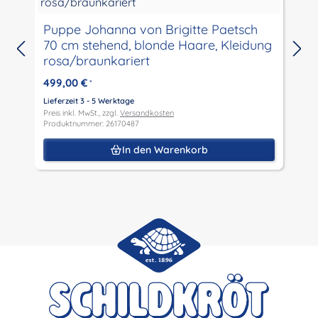
Puppe Johanna von Brigitte Paetsch
70 cm stehend, blonde Haare, Kleidung
rosa/braunkariert
499,00 €
*
Lieferzeit 3 - 5 Werktage
L
Preis inkl. MwSt., zzgl.
Versandkosten
P
Produktnummer: 26170487
P
In den Warenkorb