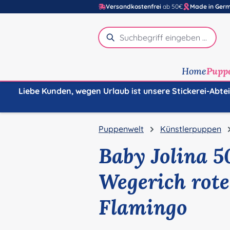
Versandkostenfrei
ab 50€
Made in Ger
m Hauptinhalt springen
Zur Suche springen
Zur Hauptnavigation springen
Home
Pupp
Liebe Kunden, wegen Urlaub ist unsere Stickerei-Abte
Puppenwelt
Künstlerpuppen
Baby Jolina 5
Wegerich rote
Flamingo