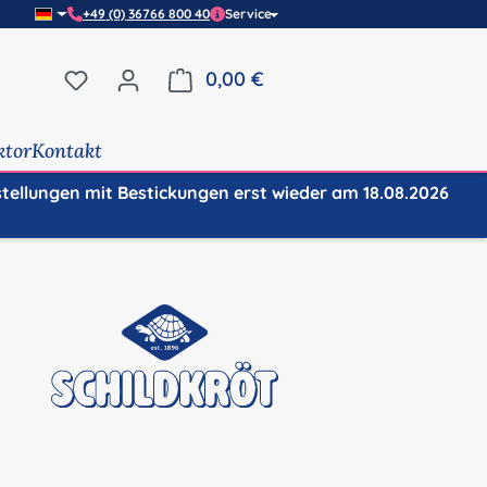
+49 (0) 36766 800 40
Service
Du hast 0 Produkte auf dem Merkzettel
0,00 €
Warenkorb enthält 0 Positi
ktor
Kontakt
stellungen mit Bestickungen erst wieder am 18.08.2026