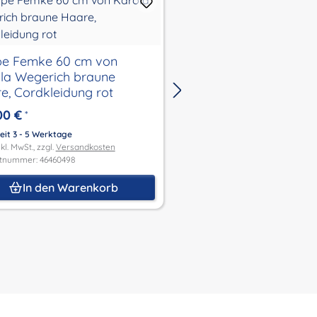
e Femke 60 cm von
Baby Colette 50 cm 
la Wegerich braune
Karola Wegerich blo
e, Cordkleidung rot
Haare, Strickkleidun
00 €
449,00 €
*
*
eit 3 - 5 Werktage
Lieferzeit 3 - 5 Werktage
kl. MwSt., zzgl.
Versandkosten
Preis inkl. MwSt., zzgl.
Versandk
tnummer: 46460498
Produktnummer: 46650420
In den Warenkorb
In den Waren