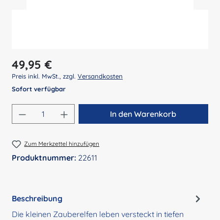
Regulärer Preis:
49,95 €
Preis inkl. MwSt., zzgl.
Versandkosten
Sofort verfügbar
Produkt Anzahl: Gib den gewünschten Wert 
In den Warenkorb
Zum Merkzettel hinzufügen
Produktnummer:
22611
Beschreibung
Die kleinen Zauberelfen leben versteckt in tiefen