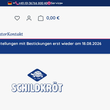
+49 (0) 36766 800 40
Service
Du hast 0 Produkte auf dem Merkzettel
0,00 €
Warenkorb enthält 0 Positi
ktor
Kontakt
stellungen mit Bestickungen erst wieder am 18.08.2026