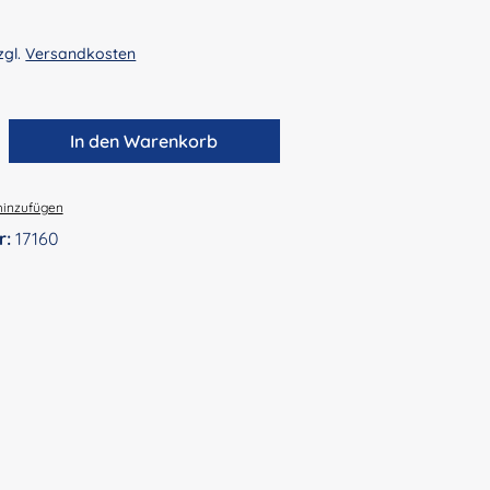
zgl.
Versandkosten
zahl: Gib den gewünschten Wert ein ode
In den Warenkorb
hinzufügen
r:
17160