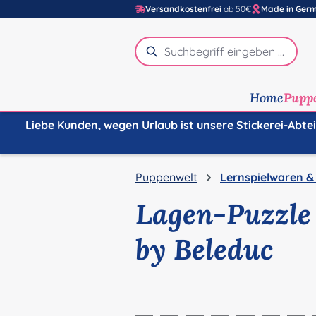
Versandkostenfrei
ab 50€
Made in Ger
m Hauptinhalt springen
Zur Suche springen
Zur Hauptnavigation springen
Home
Pupp
Liebe Kunden, wegen Urlaub ist unsere Stickerei-Abte
Puppenwelt
Lernspielwaren &
Lagen-Puzzle
by Beleduc
Bildergalerie überspringen