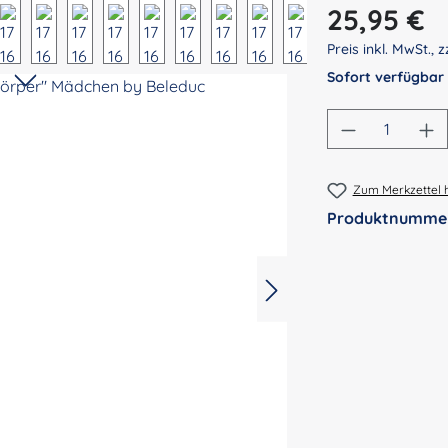
Regulärer Preis:
25,95 €
Preis inkl. MwSt., z
Sofort verfügbar
Produkt An
Zum Merkzettel 
Produktnumme