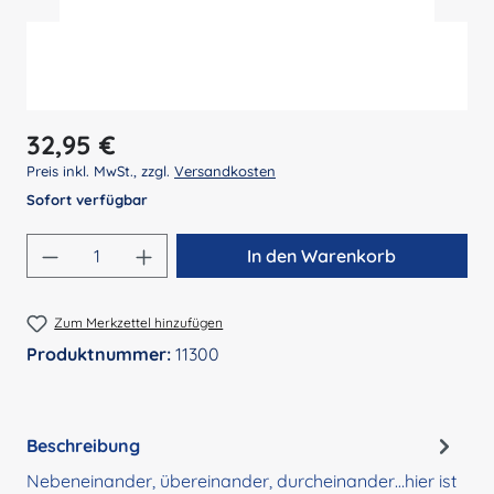
Regulärer Preis:
32,95 €
Preis inkl. MwSt., zzgl.
Versandkosten
Sofort verfügbar
Produkt Anzahl: Gib den gewünschten Wert 
In den Warenkorb
Zum Merkzettel hinzufügen
Produktnummer:
11300
Beschreibung
Nebeneinander, übereinander, durcheinander…hier ist