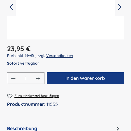
Regulärer Preis:
23,95 €
Preis inkl. MwSt., zzgl.
Versandkosten
Sofort verfügbar
Produkt Anzahl: Gib den gewünschten Wert 
In den Warenkorb
Zum Merkzettel hinzufügen
Produktnummer:
11555
Beschreibung