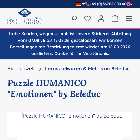
+49 (0) 36766 800 40
Zum Hauptinhalt springen
Du hast 0 Produkte auf
Warenkor
Liebe Kunden, wegen Urlaub ist unsere Stickerei-Abteilung
vom 07.08.26 bis 17.08.26 geschlossen. Wir können
Bestellungen mit Bestickungen erst wieder am 18.08.2026
ausliefern. Danke für ihr Verständnis.
Puppenwelt
Lernspielwaren & Mehr von Beleduc
Puzzle HUMANICO
"Emotionen" by Beleduc
Bildergalerie überspringen