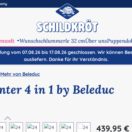
many
enwelt
Wunschschlummerle 32 cm
Über uns
Puppendo
ilung vom 07.08.26 bis 17.08.26 geschlossen. Wir können Be
ausliefern. Danke für ihr Verständnis.
 Mehr von Beleduc
ter 4 in 1 by Beleduc
Regulärer Preis:
439,95 €