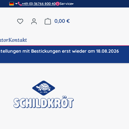
+49 (0) 36766 800 40
Service
Du hast 0 Produkte auf dem Merkzettel
0,00 €
Warenkorb enthält 0 Positi
ktor
Kontakt
stellungen mit Bestickungen erst wieder am 18.08.2026