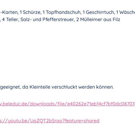
arten, 1 Schürze, 1 Topfhandschuh, 1 Geschirrtuch, 1 Wäschek
 4 Teller, Salz- und Pfefferstreuer, 2 Mülleimer aus Filz
 geeignet, da Kleinteile verschluckt werden können.
.beleduc.de/downloads/file/e40262e71eb14cf7bf0dc08707
ps://youtu.be/UpZQT2bSrao?feature=shared