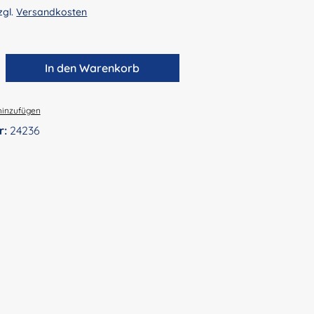
zgl.
Versandkosten
zahl: Gib den gewünschten Wert ein ode
In den Warenkorb
hinzufügen
r:
24236