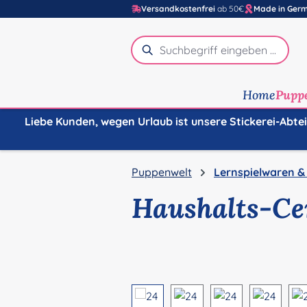
Versandkostenfrei
ab 50€
Made in Ger
m Hauptinhalt springen
Zur Suche springen
Zur Hauptnavigation springen
Home
Pupp
Liebe Kunden, wegen Urlaub ist unsere Stickerei-Abte
Puppenwelt
Lernspielwaren &
Haushalts-Cen
Bildergalerie überspringen