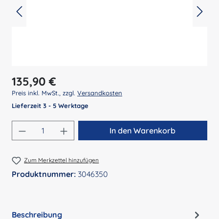
Regulärer Preis:
135,90 €
Preis inkl. MwSt., zzgl.
Versandkosten
Lieferzeit 3 - 5 Werktage
Produkt Anzahl: Gib den gewünschten Wert 
In den Warenkorb
Zum Merkzettel hinzufügen
Produktnummer:
3046350
Beschreibung