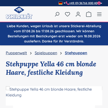
+49 (0) 36766 800 40
Zum Hauptinhalt springen
Du hast 0 Produkte auf
Warenkor
Liebe Kunden, wegen Urlaub ist unsere Stickerei-Abteilung
vom 07.08.26 bis 17.08.26 geschlossen. Wir können
Bestellungen mit Bestickungen erst wieder am 18.08.2026
ausliefern. Danke für ihr Verständnis.
Puppenwelt
Spielpuppen
Stehpuppen
Stehpuppe Yella 46 cm blonde
Haare, festliche Kleidung
Bildergalerie überspringen