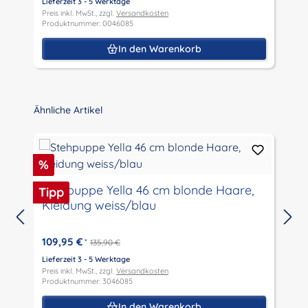
Lieferzeit 3 - 5 Werktage
L
Preis inkl. MwSt., zzgl.
Versandkosten
P
Produktnummer: 0046085
P
In den Warenkorb
Produktgalerie überspringen
Ähnliche Artikel
Rabatt
%
Stehpuppe Yella 46 cm blonde Haare,
Tipp
Kleidung weiss/blau
109,95 €
*
135,90 €
Lieferzeit 3 - 5 Werktage
L
Preis inkl. MwSt., zzgl.
Versandkosten
P
Produktnummer: 3046085
P
In den Warenkorb