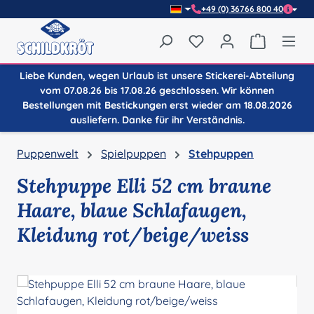
+49 (0) 36766 800 40
Zum Hauptinhalt springen
Du hast 0 Produkte auf
Warenkor
Liebe Kunden, wegen Urlaub ist unsere Stickerei-Abteilung
vom 07.08.26 bis 17.08.26 geschlossen. Wir können
Bestellungen mit Bestickungen erst wieder am 18.08.2026
ausliefern. Danke für ihr Verständnis.
Puppenwelt
Spielpuppen
Stehpuppen
Stehpuppe Elli 52 cm braune
Haare, blaue Schlafaugen,
Kleidung rot/beige/weiss
Bildergalerie überspringen