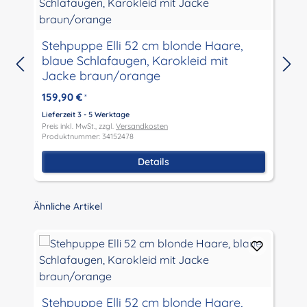
St
Stehpuppe Elli 52 cm blonde Haare,
blaue Schlafaugen, Karokleid mit
Jacke braun/orange
159,90 €
*
L
P
Lieferzeit 3 - 5 Werktage
P
Preis inkl. MwSt., zzgl.
Versandkosten
Produktnummer: 34152478
Details
Produktgalerie überspringen
Ähnliche Artikel
St
Stehpuppe Elli 52 cm blonde Haare,