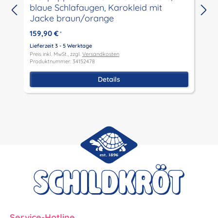
blaue Schlafaugen, Karokleid mit
Jacke braun/orange
159,90 €
*
L
P
Lieferzeit 3 - 5 Werktage
P
Preis inkl. MwSt., zzgl.
Versandkosten
Produktnummer: 34152478
Details
Service-Hotline