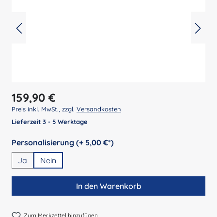
Regulärer Preis:
159,90 €
Preis inkl. MwSt., zzgl.
Versandkosten
Lieferzeit 3 - 5 Werktage
auswählen
Personalisierung (+ 5,00 €*)
Ja
Nein
In den Warenkorb
Zum Merkzettel hinzufügen