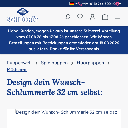
+49 (0) 36766 800 40
Zum Hauptinhalt springen
Du hast 0 Produkte auf
Warenkor
Liebe Kunden, wegen Urlaub ist unsere Stickerei-Abteilung
vom 07.08.26 bis 17.08.26 geschlossen. Wir können
Bestellungen mit Bestickungen erst wieder am 18.08.2026
ausliefern. Danke für ihr Verständnis.
Puppenwelt
Spielpuppen
Haarpuppen
Mädchen
Design dein Wunsch-
Schlummerle 32 cm selbst:
Bildergalerie überspringen