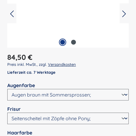
Regulärer Preis:
84,50 €
Preis inkl. MwSt., zzgl.
Versandkosten
Lieferzeit ca. 7 Werktage
auswählen
Augenfarbe
auswählen
Frisur
auswählen
Haarfarbe