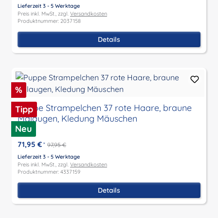
Lieferzeit 3 - 5 Werktage
Preis inkl. MwSt., zzgl.
Versandkosten
Produktnummer: 2037158
Details
Rabatt
%
Puppe Strampelchen 37 rote Haare, braune
Tipp
Malaugen, Kledung Mäuschen
Neu
71,95 €
*
97,95 €
Lieferzeit 3 - 5 Werktage
Preis inkl. MwSt., zzgl.
Versandkosten
Produktnummer: 4337159
Details