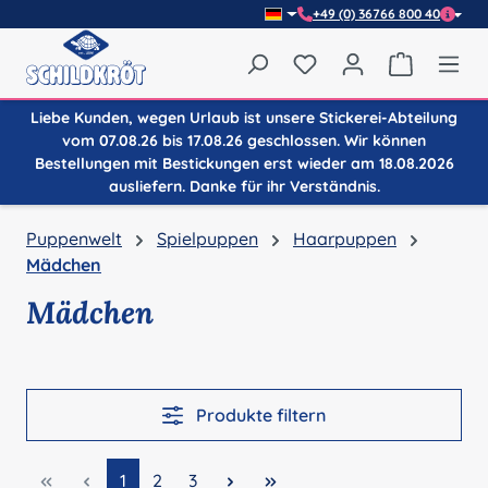
+49 (0) 36766 800 40
Zum Hauptinhalt springen
Du hast 0 Produkte auf
Warenkor
Liebe Kunden, wegen Urlaub ist unsere Stickerei-Abteilung
vom 07.08.26 bis 17.08.26 geschlossen. Wir können
Bestellungen mit Bestickungen erst wieder am 18.08.2026
ausliefern. Danke für ihr Verständnis.
Puppenwelt
Spielpuppen
Haarpuppen
Mädchen
Mädchen
Produkte filtern
Seite
Seite
Seite
1
2
3