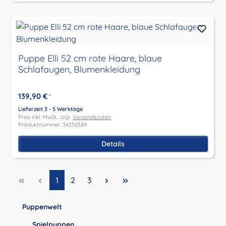
Puppe Elli 52 cm rote Haare, blaue
Schlafaugen, Blumenkleidung
139,90 €
*
Lieferzeit 3 - 5 Werktage
Preis inkl. MwSt., zzgl.
Versandkosten
Produktnummer: 34252389
Details
Seite
Seite
Seite
1
2
3
Puppenwelt
Spielpuppen