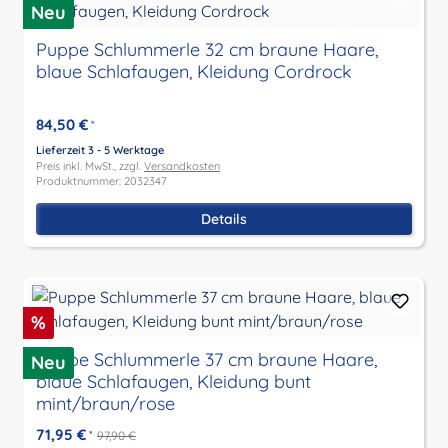
Neu
Puppe Schlummerle 32 cm braune Haare,
blaue Schlafaugen, Kleidung Cordrock
84,50 €
*
Lieferzeit 3 - 5 Werktage
Preis inkl. MwSt., zzgl.
Versandkosten
Produktnummer: 2032347
Details
Rabatt
%
Puppe Schlummerle 37 cm braune Haare,
Neu
blaue Schlafaugen, Kleidung bunt
mint/braun/rose
71,95 €
*
97,90 €