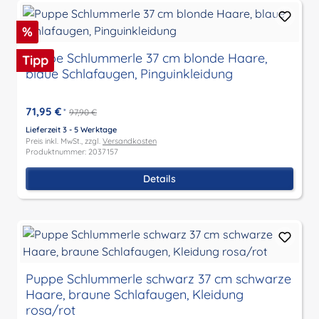
Rabatt
%
Puppe Schlummerle 37 cm blonde Haare,
Tipp
blaue Schlafaugen, Pinguinkleidung
71,95 €
*
97,90 €
Lieferzeit 3 - 5 Werktage
Preis inkl. MwSt., zzgl.
Versandkosten
Produktnummer: 2037157
Details
Puppe Schlummerle schwarz 37 cm schwarze
Haare, braune Schlafaugen, Kleidung
rosa/rot