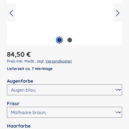
Regulärer Preis:
84,50 €
Preis inkl. MwSt., zzgl.
Versandkosten
Lieferzeit ca. 7 Werktage
auswählen
Augenfarbe
auswählen
Frisur
auswählen
Haarfarbe