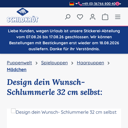
+49 (0) 36766 800 40
Zum Hauptinhalt springen
Du hast 0 Produkte auf
Warenkor
Liebe Kunden, wegen Urlaub ist unsere Stickerei-Abteilung
vom 07.08.26 bis 17.08.26 geschlossen. Wir können
Bestellungen mit Bestickungen erst wieder am 18.08.2026
ausliefern. Danke für ihr Verständnis.
Puppenwelt
Spielpuppen
Haarpuppen
Mädchen
Design dein Wunsch-
Schlummerle 32 cm selbst:
Bildergalerie überspringen