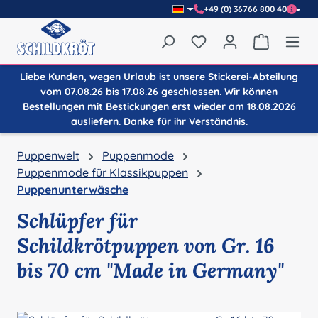
+49 (0) 36766 800 40
Zum Hauptinhalt springen
Du hast 0 Produkte auf
Warenkor
Liebe Kunden, wegen Urlaub ist unsere Stickerei-Abteilung
vom 07.08.26 bis 17.08.26 geschlossen. Wir können
Bestellungen mit Bestickungen erst wieder am 18.08.2026
ausliefern. Danke für ihr Verständnis.
Puppenwelt
Puppenmode
Puppenmode für Klassikpuppen
Puppenunterwäsche
Schlüpfer für
Schildkrötpuppen von Gr. 16
bis 70 cm "Made in Germany"
Bildergalerie überspringen