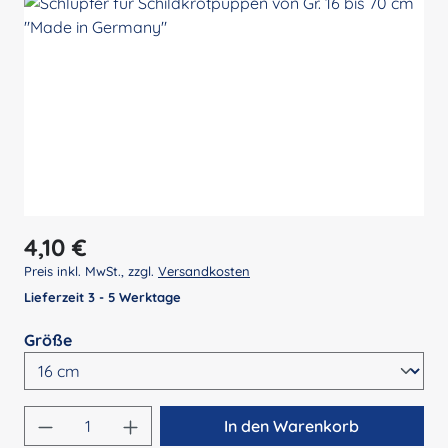
Regulärer Preis:
4,10 €
Preis inkl. MwSt., zzgl.
Versandkosten
Lieferzeit 3 - 5 Werktage
auswählen
Größe
Produkt Anzahl: Gib den gewünschten Wert 
In den Warenkorb