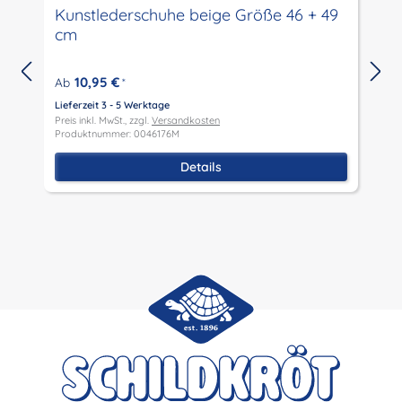
Kunstlederschuhe beige Größe 46 + 49
cm
10,95 €
Ab
*
Lieferzeit 3 - 5 Werktage
Preis inkl. MwSt., zzgl.
Versandkosten
L
Produktnummer: 0046176M
P
P
Details