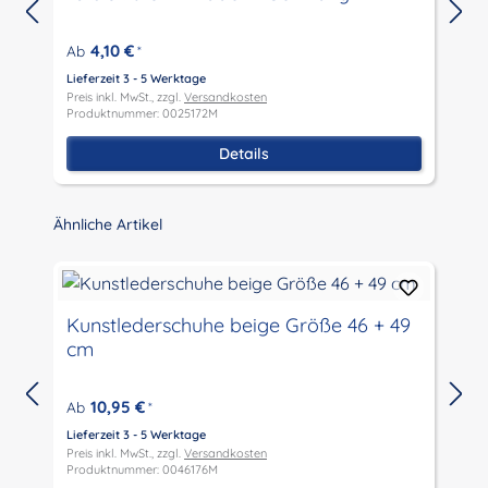
4,10 €
Ab
*
Lieferzeit 3 - 5 Werktage
L
Preis inkl. MwSt., zzgl.
Versandkosten
P
Produktnummer: 0025172M
P
Details
Produktgalerie überspringen
Ähnliche Artikel
Kunstlederschuhe beige Größe 46 + 49
cm
10,95 €
Ab
*
Lieferzeit 3 - 5 Werktage
L
Preis inkl. MwSt., zzgl.
Versandkosten
P
Produktnummer: 0046176M
P