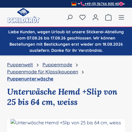
+49 (0) 36766 800 40
Zum Hauptinhalt springen
Du hast 0 Produkte auf
Warenkor
Liebe Kunden, wegen Urlaub ist unsere Stickerei-Abteilung
vom 07.08.26 bis 17.08.26 geschlossen. Wir können
Bestellungen mit Bestickungen erst wieder am 18.08.2026
ausliefern. Danke für ihr Verständnis.
Puppenwelt
Puppenmode
Puppenmode für Klassikpuppen
Puppenunterwäsche
Unterwäsche Hemd +Slip von
25 bis 64 cm, weiss
Bildergalerie überspringen