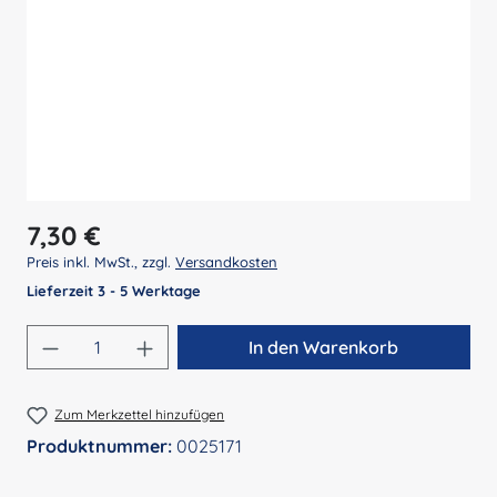
Regulärer Preis:
7,30 €
Preis inkl. MwSt., zzgl.
Versandkosten
Lieferzeit 3 - 5 Werktage
Produkt Anzahl: Gib den gewünschten Wert 
In den Warenkorb
Zum Merkzettel hinzufügen
Produktnummer:
0025171