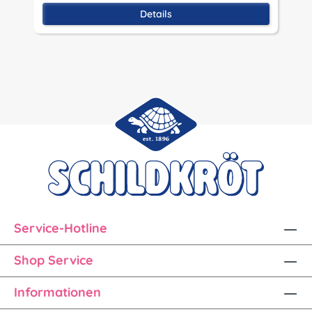
P
Details
Service-Hotline
Shop Service
Informationen