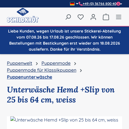
+49 (0) 36766 800 40
Zum Hauptinhalt springen
Du hast 0 Produkte auf
Warenkor
Liebe Kunden, wegen Urlaub ist unsere Stickerei-Abteilung
vom 07.08.26 bis 17.08.26 geschlossen. Wir können
Bestellungen mit Bestickungen erst wieder am 18.08.2026
ausliefern. Danke für ihr Verständnis.
Puppenwelt
Puppenmode
Puppenmode für Klassikpuppen
Puppenunterwäsche
Unterwäsche Hemd +Slip von
25 bis 64 cm, weiss
Bildergalerie überspringen