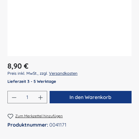
Regulärer Preis:
8,90 €
Preis inkl. MwSt., zzgl.
Versandkosten
Lieferzeit 3 - 5 Werktage
Produkt Anzahl: Gib den gewünschten Wert 
In den Warenkorb
Zum Merkzettel hinzufügen
Produktnummer:
0041171