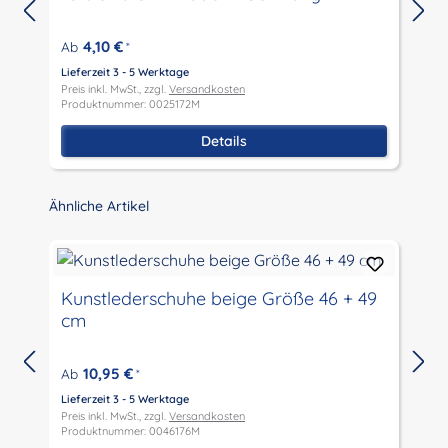
4,10 €
Ab
*
Lieferzeit 3 - 5 Werktage
L
Preis inkl. MwSt., zzgl.
Versandkosten
P
Produktnummer: 0025172M
P
Details
Produktgalerie überspringen
Ähnliche Artikel
Kunstlederschuhe beige Größe 46 + 49
cm
10,95 €
Ab
*
Lieferzeit 3 - 5 Werktage
Preis inkl. MwSt., zzgl.
Versandkosten
L
Produktnummer: 0046176M
P