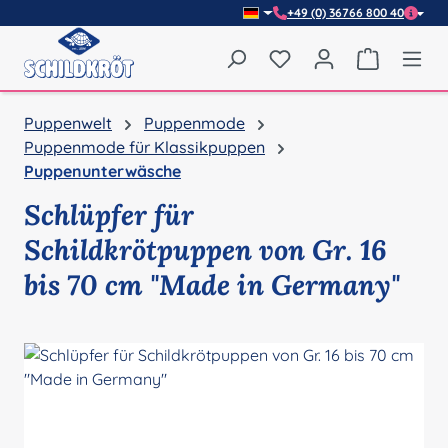
+49 (0) 36766 800 40
Zum Hauptinhalt springen
Du hast 0 Produkte auf
Warenkor
Puppenwelt
Puppenmode
Puppenmode für Klassikpuppen
Puppenunterwäsche
Schlüpfer für
Schildkrötpuppen von Gr. 16
bis 70 cm "Made in Germany"
Bildergalerie überspringen