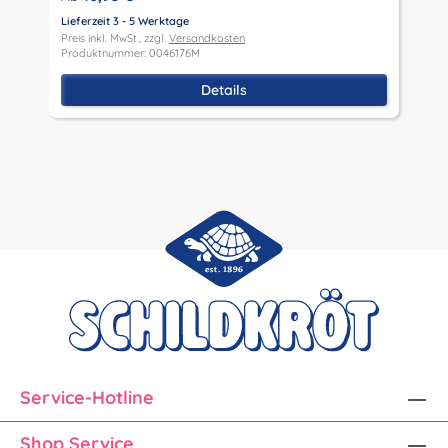
Lieferzeit 3 - 5 Werktage
Preis inkl. MwSt., zzgl.
Versandkosten
P
Produktnummer: 0046176M
P
Details
Service-Hotline
Shop Service