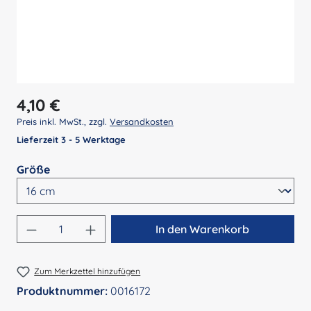
Regulärer Preis:
4,10 €
Preis inkl. MwSt., zzgl.
Versandkosten
Lieferzeit 3 - 5 Werktage
auswählen
Größe
Produkt Anzahl: Gib den gewünschten Wert 
In den Warenkorb
Zum Merkzettel hinzufügen
Produktnummer:
0016172