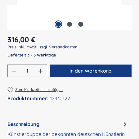
Regulärer Preis:
316,00 €
Preis inkl. MwSt., zzgl.
Versandkosten
Lieferzeit 3 - 5 Werktage
Produkt Anzahl: Gib den gewünschten Wert 
In den Warenkorb
Zum Merkzettel hinzufügen
Produktnummer:
42430122
Beschreibung
Künstlerpuppe der bekannten deutschen Künstlerin