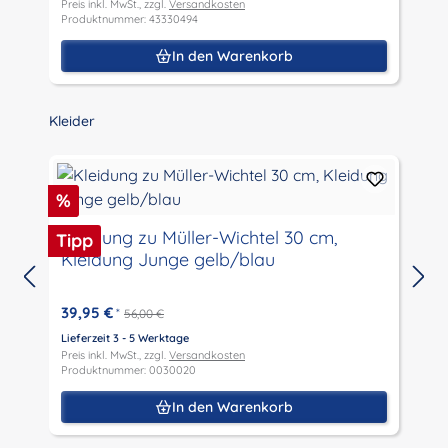
Preis inkl. MwSt., zzgl.
Versandkosten
P
Produktnummer: 43330494
P
In den Warenkorb
Produktgalerie überspringen
Kleider
Rabatt
R
%
Kleidung zu Müller-Wichtel 30 cm,
Tipp
T
Kleidung Junge gelb/blau
L
P
39,95 €
*
56,00 €
P
Lieferzeit 3 - 5 Werktage
Preis inkl. MwSt., zzgl.
Versandkosten
Produktnummer: 0030020
In den Warenkorb