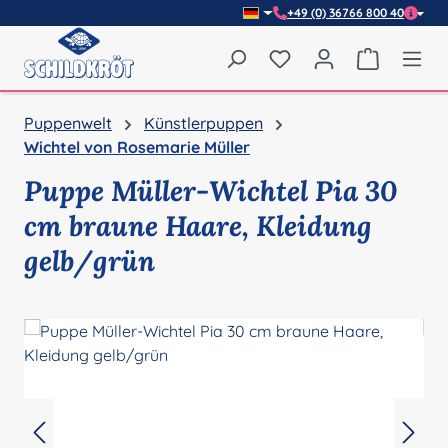
+49 (0) 36766 800 40
Zum Hauptinhalt springen
Du hast 0 Produkte auf
Warenkor
Puppenwelt
Künstlerpuppen
Wichtel von Rosemarie Müller
Puppe Müller-Wichtel Pia 30
cm braune Haare, Kleidung
gelb/grün
Bildergalerie überspringen