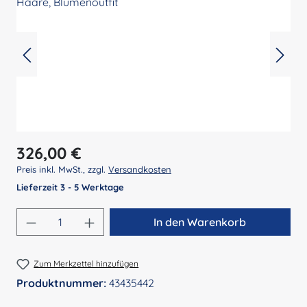
Regulärer Preis:
326,00 €
Preis inkl. MwSt., zzgl.
Versandkosten
Lieferzeit 3 - 5 Werktage
Produkt Anzahl: Gib den gewünschten Wert 
In den Warenkorb
Zum Merkzettel hinzufügen
Produktnummer:
43435442