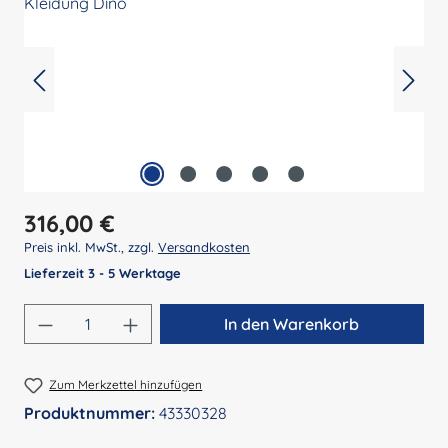
Regulärer Preis:
316,00 €
Preis inkl. MwSt., zzgl.
Versandkosten
Lieferzeit 3 - 5 Werktage
Produkt Anzahl: Gib den gewünschten Wert 
In den Warenkorb
Zum Merkzettel hinzufügen
Produktnummer:
43330328