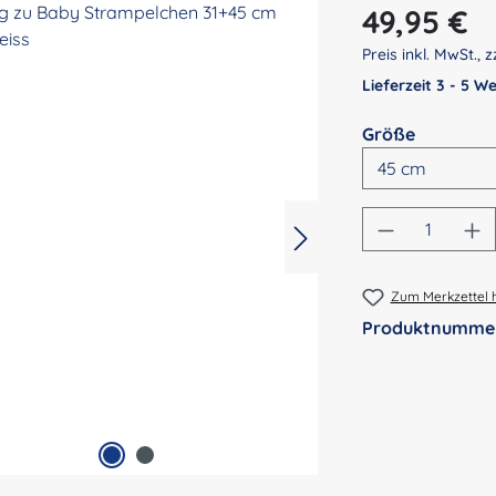
Regulärer Preis:
49,95 €
Preis inkl. MwSt., z
Lieferzeit 3 - 5 
auswähl
Größe
Produkt An
Zum Merkzettel 
Produktnumme