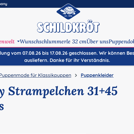
many
enwelt
Wunschschlummerle 32 cm
Über uns
Puppendo
ilung vom 07.08.26 bis 17.08.26 geschlossen. Wir können Be
ausliefern. Danke für ihr Verständnis.
Puppenmode für Klassikpuppen
Puppenkleider
y Strampelchen 31+45
s