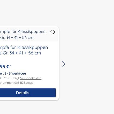
mpfe für Klassikpuppen
Strumpfhose rot für
 Gr. 34 + 41 + 56 cm
Stehpuppen 49 cm
,95 €
6,20 €
*
*
eit 3 - 5 Werktage
Lieferzeit 3 - 5 Werktage
kl. MwSt., zzgl.
Versandkosten
Preis inkl. MwSt., zzgl.
Versandk
tnummer: 0034173.beige
Produktnummer: 0049197
Details
In den Waren