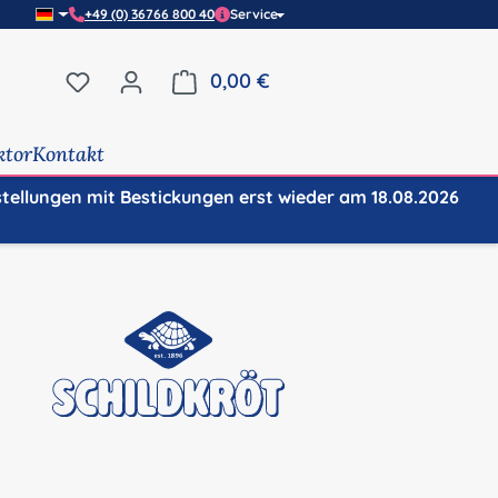
+49 (0) 36766 800 40
Service
Du hast 0 Produkte auf dem Merkzettel
0,00 €
Warenkorb enthält 0 Positi
ktor
Kontakt
stellungen mit Bestickungen erst wieder am 18.08.2026