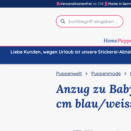
Versandkostenfrei
ab 50€
Made in Ger
m Hauptinhalt springen
Zur Suche springen
Zur Hauptnavigation springen
Home
Pupp
Liebe Kunden, wegen Urlaub ist unsere Stickerei-Abte
Puppenwelt
Puppenmode
Anzug zu Bab
cm blau/weis
Bildergalerie überspringen