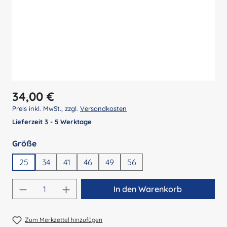
Regulärer Preis:
34,00 €
Preis inkl. MwSt., zzgl.
Versandkosten
Lieferzeit 3 - 5 Werktage
auswählen
Größe
25
34
41
46
49
56
Produkt Anzahl: Gib den gewünschten Wert 
In den Warenkorb
Zum Merkzettel hinzufügen