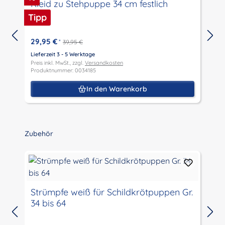
Kleid zu Stehpuppe 34 cm festlich
Tipp
29,95 €
*
39,95 €
Lieferzeit 3 - 5 Werktage
L
Preis inkl. MwSt., zzgl.
Versandkosten
P
Produktnummer: 0034185
P
In den Warenkorb
Produktgalerie überspringen
Zubehör
Strümpfe weiß für Schildkrötpuppen Gr.
34 bis 64
L