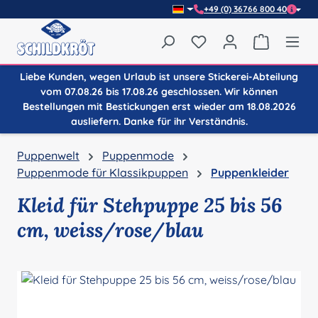
+49 (0) 36766 800 40
Zum Hauptinhalt springen
Du hast 0 Produkte auf
Warenkor
Liebe Kunden, wegen Urlaub ist unsere Stickerei-Abteilung
vom 07.08.26 bis 17.08.26 geschlossen. Wir können
Bestellungen mit Bestickungen erst wieder am 18.08.2026
ausliefern. Danke für ihr Verständnis.
Puppenwelt
Puppenmode
Puppenmode für Klassikpuppen
Puppenkleider
Kleid für Stehpuppe 25 bis 56
cm, weiss/rose/blau
Bildergalerie überspringen