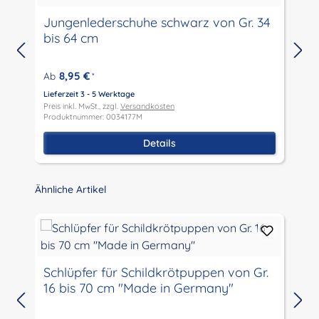
Jungenlederschuhe schwarz von Gr. 34
bis 64 cm
8,95 €
Ab
*
Lieferzeit 3 - 5 Werktage
L
Preis inkl. MwSt., zzgl.
Versandkosten
P
Produktnummer: 0034177M
P
Details
Produktgalerie überspringen
Ähnliche Artikel
Schlüpfer für Schildkrötpuppen von Gr.
16 bis 70 cm "Made in Germany"