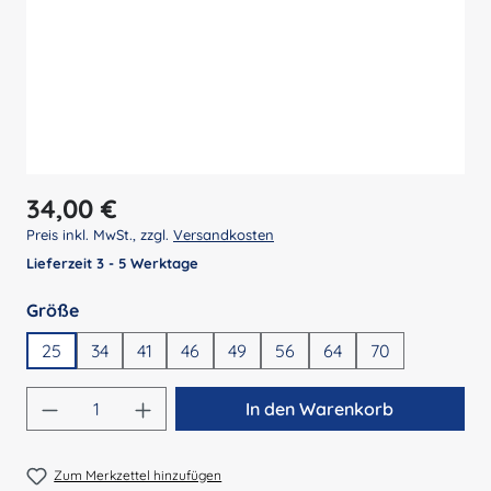
Regulärer Preis:
34,00 €
Preis inkl. MwSt., zzgl.
Versandkosten
Lieferzeit 3 - 5 Werktage
auswählen
Größe
25
34
41
46
49
56
64
70
Produkt Anzahl: Gib den gewünschten Wert 
In den Warenkorb
Zum Merkzettel hinzufügen