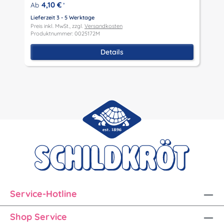
4,10 €
Ab
*
Lieferzeit 3 - 5 Werktage
L
Preis inkl. MwSt., zzgl.
Versandkosten
P
Produktnummer: 0025172M
P
Details
Service-Hotline
Shop Service