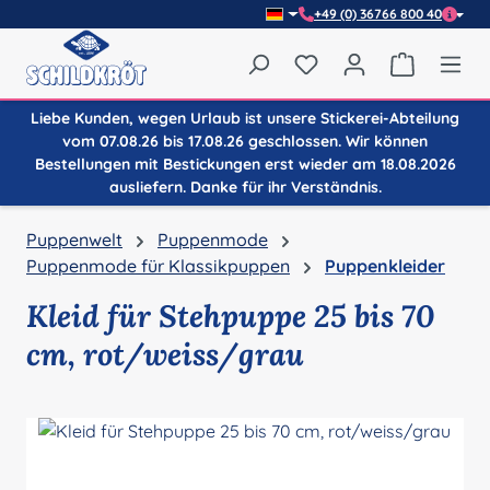
+49 (0) 36766 800 40
Zum Hauptinhalt springen
Du hast 0 Produkte auf
Warenkor
Liebe Kunden, wegen Urlaub ist unsere Stickerei-Abteilung
vom 07.08.26 bis 17.08.26 geschlossen. Wir können
Bestellungen mit Bestickungen erst wieder am 18.08.2026
ausliefern. Danke für ihr Verständnis.
Puppenwelt
Puppenmode
Puppenmode für Klassikpuppen
Puppenkleider
Kleid für Stehpuppe 25 bis 70
cm, rot/weiss/grau
Bildergalerie überspringen