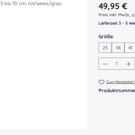
Regulärer Preis:
49,95 €
Preis inkl. MwSt., z
Lieferzeit 3 - 5 
auswähl
Größe
25
34
41
Produkt An
Zum Merkzettel 
Produktnumme