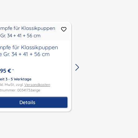
mpfe für Klassikpuppen
Velourlederschuhe b
 Gr. 34 + 41 + 56 cm
Gr. 34 bis 56 cm
,95 €
8,95 €
*
Ab
*
eit 3 - 5 Werktage
Lieferzeit 3 - 5 Werktage
kl. MwSt., zzgl.
Versandkosten
Preis inkl. MwSt., zzgl.
Versandk
tnummer: 0034173.beige
Produktnummer: 0034178.Brau
Details
Details