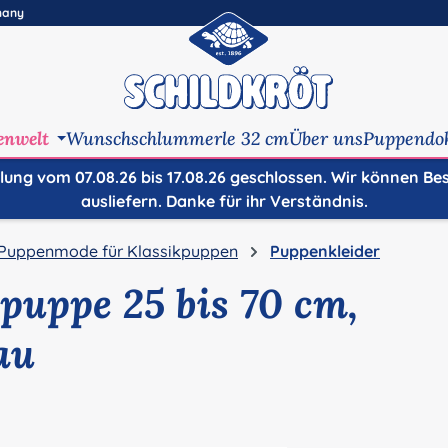
many
enwelt
Wunschschlummerle 32 cm
Über uns
Puppendo
ilung vom 07.08.26 bis 17.08.26 geschlossen. Wir können Be
ausliefern. Danke für ihr Verständnis.
Puppenmode für Klassikpuppen
Puppenkleider
hpuppe 25 bis 70 cm,
au