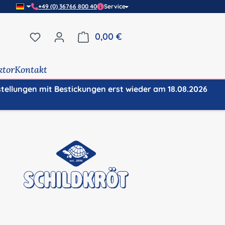
+49 (0) 36766 800 40
Service
Du hast 0 Produkte auf dem Merkzettel
0,00 €
Warenkorb enthält 0 Positi
ktor
Kontakt
stellungen mit Bestickungen erst wieder am 18.08.2026