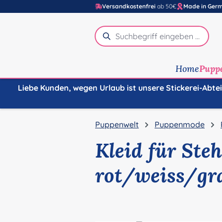
Versandkostenfrei
ab 50€
Made in Ger
m Hauptinhalt springen
Zur Suche springen
Zur Hauptnavigation springen
Home
Pupp
Liebe Kunden, wegen Urlaub ist unsere Stickerei-Abte
Puppenwelt
Puppenmode
Kleid für Ste
rot/weiss/gr
Bildergalerie überspringen