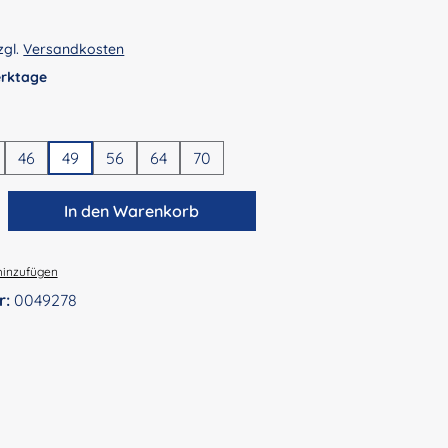
zgl.
Versandkosten
Werktage
en
46
49
56
64
70
zahl: Gib den gewünschten Wert ein ode
In den Warenkorb
hinzufügen
r:
0049278