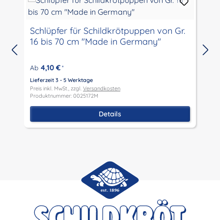
Schlüpfer für Schildkrötpuppen von Gr.
16 bis 70 cm "Made in Germany"
4,10 €
Ab
*
Lieferzeit 3 - 5 Werktage
L
Preis inkl. MwSt., zzgl.
Versandkosten
P
Produktnummer: 0025172M
P
Details