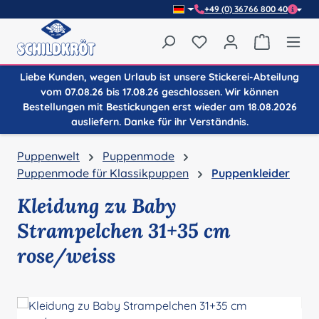
+49 (0) 36766 800 40
Zum Hauptinhalt springen
Du hast 0 Produkte auf
Warenkor
Liebe Kunden, wegen Urlaub ist unsere Stickerei-Abteilung
vom 07.08.26 bis 17.08.26 geschlossen. Wir können
Bestellungen mit Bestickungen erst wieder am 18.08.2026
ausliefern. Danke für ihr Verständnis.
Puppenwelt
Puppenmode
Puppenmode für Klassikpuppen
Puppenkleider
Kleidung zu Baby
Strampelchen 31+35 cm
rose/weiss
Bildergalerie überspringen