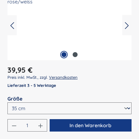
Regulärer Preis:
39,95 €
Preis inkl. MwSt., zzgl.
Versandkosten
Lieferzeit 3 - 5 Werktage
auswählen
Größe
Produkt Anzahl: Gib den gewünschten Wert 
In den Warenkorb