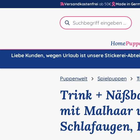
Versandkostenfrei
ab 50€
Made in Ger
m Hauptinhalt springen
Zur Suche springen
Zur Hauptnavigation springen
Home
Pupp
Liebe Kunden, wegen Urlaub ist unsere Stickerei-Abte
Puppenwelt
Spielpuppen
T
Trink + Näßb
mit Malhaar 
Schlafaugen, 