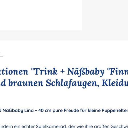
n
tionen "Trink + Näßbaby "Finn
d braunen Schlafaugen, Kleid
d Näßbaby Lina – 40 cm pure Freude für kleine Puppenelte
 sondern ein echter Spielkamerad, der wie ihre großen Geschw