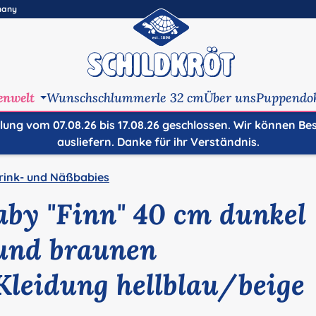
many
enwelt
Wunschschlummerle 32 cm
Über uns
Puppendo
ilung vom 07.08.26 bis 17.08.26 geschlossen. Wir können Be
ausliefern. Danke für ihr Verständnis.
rink- und Näßbabies
aby "Finn" 40 cm dunkel
und braunen
Kleidung hellblau/beige