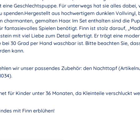
t eine Geschlechtspuppe. Für unterwegs hat sie alles dabei, 
zu spenden.Hergestellt aus hochwertigem dunklen Vollvinyl, 
 charmanten, gemalten Haar. Im Set enthalten sind die Pupp
für fantasievolles Spielen benötigt. Finn ist stolz darauf, „M
tein mit viel Liebe zum Detail gefertigt. Er trägt eine mode
 bei 30 Grad per Hand waschbar ist. Bitte beachten Sie, das
rden kann.
hlen wir unser passendes Zubehör: den Nachttopf (Artikel
034).
et für Kinder unter 36 Monaten, da Kleinteile verschluckt w
indes mit Finn erblühen!