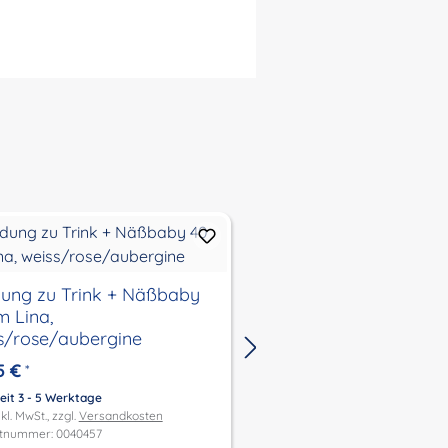
dung zu Trink + Näßbaby
Kleidung zu Trink +
m Lina,
40 cm Finn, hellblau/
s/rose/aubergine
5 €
39,95 €
*
*
eit 3 - 5 Werktage
Lieferzeit 3 - 5 Werktage
kl. MwSt., zzgl.
Versandkosten
Preis inkl. MwSt., zzgl.
Versandk
tnummer: 0040457
Produktnummer: 0040456