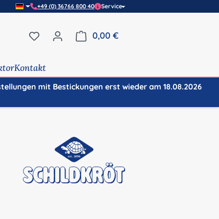
+49 (0) 36766 800 40
Service
Du hast 0 Produkte auf dem Merkzettel
0,00 €
Warenkorb enthält 0 Positi
ktor
Kontakt
stellungen mit Bestickungen erst wieder am 18.08.2026