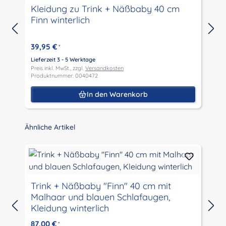
Kleidung zu Trink + Näßbaby 40 cm
Finn winterlich
39,95 €
*
Lieferzeit 3 - 5 Werktage
L
Preis inkl. MwSt., zzgl.
Versandkosten
P
Produktnummer: 0040472
P
In den Warenkorb
Produktgalerie überspringen
Ähnliche Artikel
Trink + Näßbaby "Finn" 40 cm mit
Malhaar und blauen Schlafaugen,
Kleidung winterlich
L
P
87,00 €
*