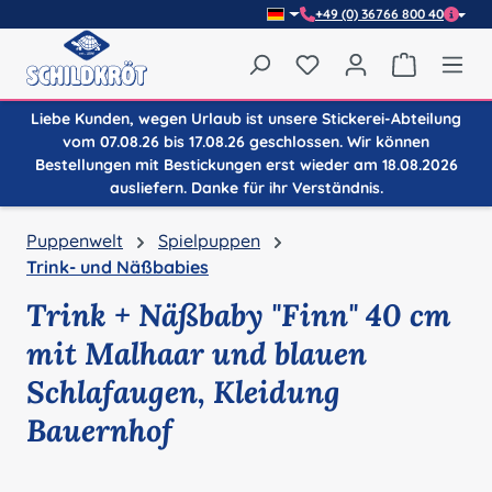
+49 (0) 36766 800 40
Zum Hauptinhalt springen
Du hast 0 Produkte auf
Warenkor
Liebe Kunden, wegen Urlaub ist unsere Stickerei-Abteilung
vom 07.08.26 bis 17.08.26 geschlossen. Wir können
Bestellungen mit Bestickungen erst wieder am 18.08.2026
ausliefern. Danke für ihr Verständnis.
Puppenwelt
Spielpuppen
Trink- und Näßbabies
Trink + Näßbaby "Finn" 40 cm
mit Malhaar und blauen
Schlafaugen, Kleidung
Bauernhof
Bildergalerie überspringen