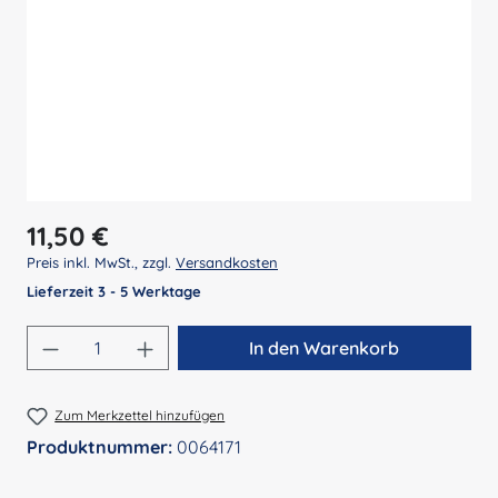
Regulärer Preis:
11,50 €
Preis inkl. MwSt., zzgl.
Versandkosten
Lieferzeit 3 - 5 Werktage
Produkt Anzahl: Gib den gewünschten Wert 
In den Warenkorb
Zum Merkzettel hinzufügen
Produktnummer:
0064171