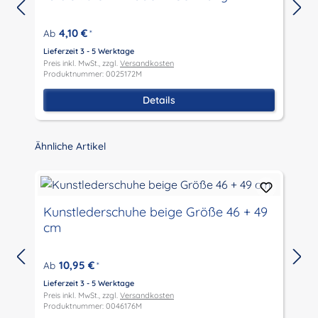
4,10 €
Ab
*
Lieferzeit 3 - 5 Werktage
L
Preis inkl. MwSt., zzgl.
Versandkosten
P
Produktnummer: 0025172M
P
Details
Produktgalerie überspringen
Ähnliche Artikel
Kunstlederschuhe beige Größe 46 + 49
cm
10,95 €
Ab
*
Lieferzeit 3 - 5 Werktage
Preis inkl. MwSt., zzgl.
Versandkosten
P
Produktnummer: 0046176M
P