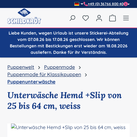
+49 (0) 36766 800 40
Zum Hauptinhalt springen
Du hast 0 Produkte auf
Warenkor
Liebe Kunden, wegen Urlaub ist unsere Stickerei-Abteilung
vom 07.08.26 bis 17.08.26 geschlossen. Wir können
Bestellungen mit Bestickungen erst wieder am 18.08.2026
ausliefern. Danke für ihr Verständnis.
Puppenwelt
Puppenmode
Puppenmode für Klassikpuppen
Puppenunterwäsche
Unterwäsche Hemd +Slip von
25 bis 64 cm, weiss
Bildergalerie überspringen