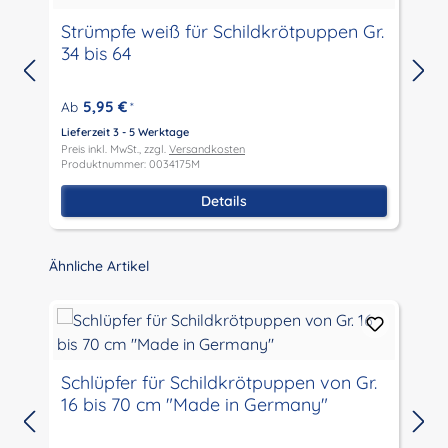
Strümpfe weiß für Schildkrötpuppen Gr.
34 bis 64
5,95 €
Ab
*
Lieferzeit 3 - 5 Werktage
L
Preis inkl. MwSt., zzgl.
Versandkosten
P
Produktnummer: 0034175M
P
Details
Produktgalerie überspringen
Ähnliche Artikel
Schlüpfer für Schildkrötpuppen von Gr.
16 bis 70 cm "Made in Germany"