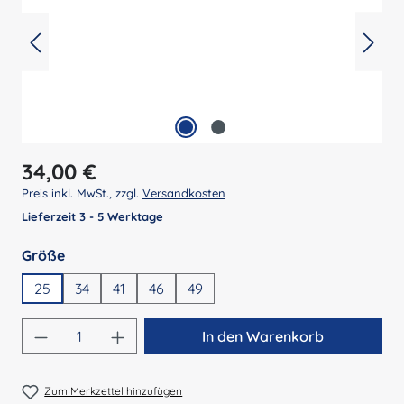
Regulärer Preis:
34,00 €
Preis inkl. MwSt., zzgl.
Versandkosten
Lieferzeit 3 - 5 Werktage
auswählen
Größe
25
34
41
46
49
Produkt Anzahl: Gib den gewünschten Wert 
In den Warenkorb
Zum Merkzettel hinzufügen