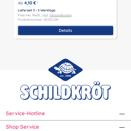
4,10 €
Ab
*
Lieferzeit 3 - 5 Werktage
L
Preis inkl. MwSt., zzgl.
Versandkosten
P
Produktnummer: 0025172M
P
Details
Service-Hotline
Shop Service