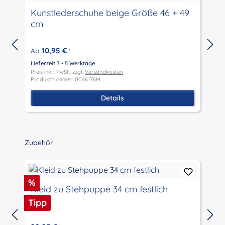
Kunstlederschuhe beige Größe 46 + 49
cm
10,95 €
Ab
*
Lieferzeit 3 - 5 Werktage
Preis inkl. MwSt., zzgl.
Versandkosten
L
Produktnummer: 0046176M
P
P
Details
Produktgalerie überspringen
Zubehör
Rabatt
%
Kleid zu Stehpuppe 34 cm festlich
Tipp