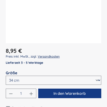
Regulärer Preis:
8,95 €
Preis inkl. MwSt., zzgl.
Versandkosten
Lieferzeit 3 - 5 Werktage
auswählen
Größe
Produkt Anzahl: Gib den gewünschten Wert 
In den Warenkorb