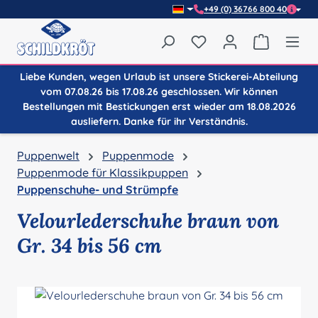
+49 (0) 36766 800 40
Zum Hauptinhalt springen
Du hast 0 Produkte auf
Warenkor
Liebe Kunden, wegen Urlaub ist unsere Stickerei-Abteilung
vom 07.08.26 bis 17.08.26 geschlossen. Wir können
Bestellungen mit Bestickungen erst wieder am 18.08.2026
ausliefern. Danke für ihr Verständnis.
Puppenwelt
Puppenmode
Puppenmode für Klassikpuppen
Puppenschuhe- und Strümpfe
Velourlederschuhe braun von
Gr. 34 bis 56 cm
Bildergalerie überspringen