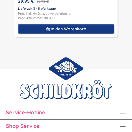
29,95 €
*
39,95 €
L
P
Lieferzeit 3 - 5 Werktage
P
Preis inkl. MwSt., zzgl.
Versandkosten
Produktnummer: 0034185
In den Warenkorb
Service-Hotline
Shop Service