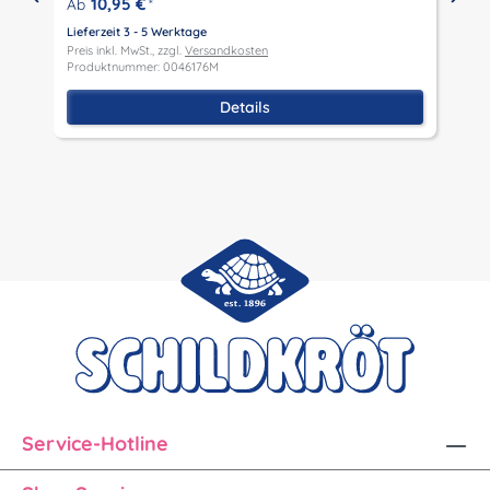
10,95 €
Ab
*
Lieferzeit 3 - 5 Werktage
Preis inkl. MwSt., zzgl.
Versandkosten
L
Produktnummer: 0046176M
P
P
Details
Service-Hotline