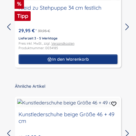
Rabatt
%
Kleid zu Stehpuppe 34 cm festlich
Tipp
29,95 €
*
39,95 €
Lieferzeit 3 - 5 Werktage
L
Preis inkl. MwSt., zzgl.
Versandkosten
P
Produktnummer: 0034185
P
In den Warenkorb
Produktgalerie überspringen
Ähnliche Artikel
Kunstlederschuhe beige Größe 46 + 49
cm