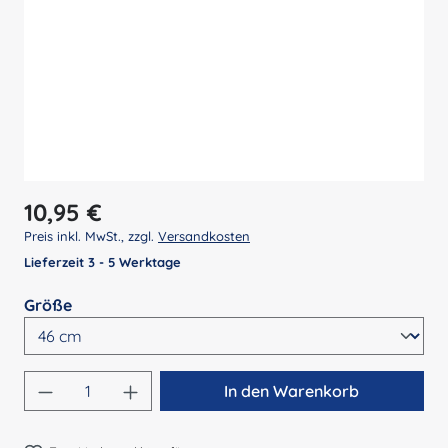
Regulärer Preis:
10,95 €
Preis inkl. MwSt., zzgl.
Versandkosten
Lieferzeit 3 - 5 Werktage
auswählen
Größe
Produkt Anzahl: Gib den gewünschten Wert 
In den Warenkorb