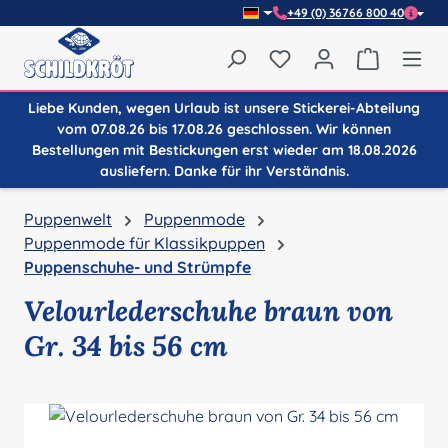
+49 (0) 36766 800 40
Zum Hauptinhalt springen
Du hast 0 Produkte auf
Warenkor
Liebe Kunden, wegen Urlaub ist unsere Stickerei-Abteilung
vom 07.08.26 bis 17.08.26 geschlossen. Wir können
Bestellungen mit Bestickungen erst wieder am 18.08.2026
ausliefern. Danke für ihr Verständnis.
Puppenwelt
Puppenmode
Puppenmode für Klassikpuppen
Puppenschuhe- und Strümpfe
Velourlederschuhe braun von
Gr. 34 bis 56 cm
Bildergalerie überspringen