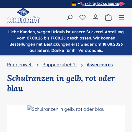
+49 (0) 36766 800 40
Zum Hauptinhalt springen
Du hast 0 Produkte auf
Warenkor
Liebe Kunden, wegen Urlaub ist unsere Stickerei-Abteilung
vom 07.08.26 bis 17.08.26 geschlossen. Wir können
Bestellungen mit Bestickungen erst wieder am 18.08.2026
ausliefern. Danke für ihr Verständnis.
Puppenwelt
Puppenzubehör
Asseccoires
Schulranzen in gelb, rot oder
blau
Bildergalerie überspringen