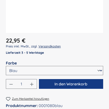
Regulärer Preis:
22,95 €
Preis inkl. MwSt., zzgl.
Versandkosten
Lieferzeit 3 - 5 Werktage
auswählen
Farbe
Produkt Anzahl: Gib den gewünschten Wert 
In den Warenkorb
Zum Merkzettel hinzufügen
Produktnummer:
0001080blau