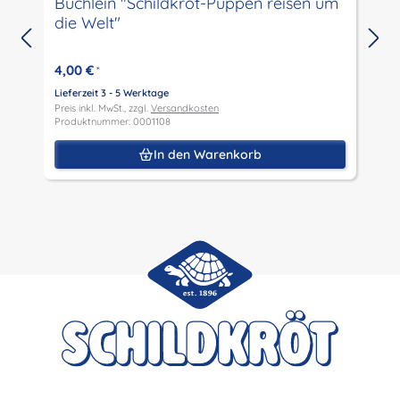
Büchlein "Schildkröt-Puppen reisen um
die Welt"
I
4,00 €
*
Lieferzeit 3 - 5 Werktage
L
Preis inkl. MwSt., zzgl.
Versandkosten
P
Produktnummer: 0001108
P
In den Warenkorb