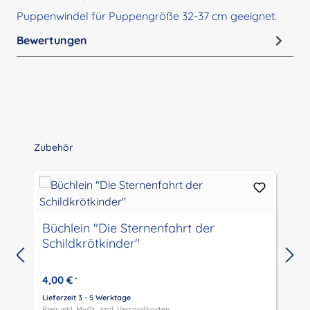
Puppenwindel für Puppengröße 32-37 cm geeignet.
Bewertungen
Produktgalerie überspringen
Zubehör
Büchlein "Die Sternenfahrt der
Schildkrötkinder"
4,00 €
*
Lieferzeit 3 - 5 Werktage
L
Preis inkl. MwSt., zzgl.
Versandkosten
P