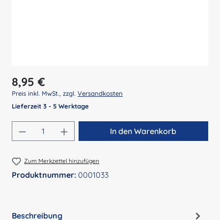
Regulärer Preis:
8,95 €
Preis inkl. MwSt., zzgl.
Versandkosten
Lieferzeit 3 - 5 Werktage
Produkt Anzahl: Gib den gewünschten Wert 
In den Warenkorb
Zum Merkzettel hinzufügen
Produktnummer:
0001033
Beschreibung