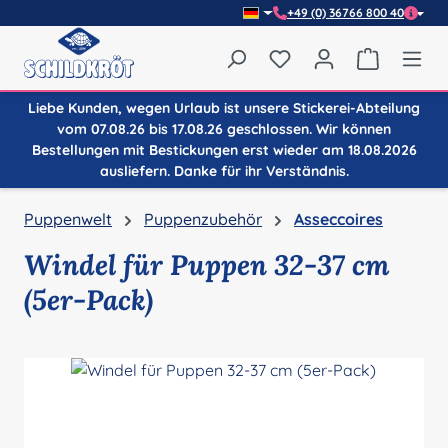
+49 (0) 36766 800 40
Zum Hauptinhalt springen
Du hast 0 Produkte auf
Warenkor
Liebe Kunden, wegen Urlaub ist unsere Stickerei-Abteilung
vom 07.08.26 bis 17.08.26 geschlossen. Wir können
Bestellungen mit Bestickungen erst wieder am 18.08.2026
ausliefern. Danke für ihr Verständnis.
Puppenwelt
Puppenzubehör
Asseccoires
Windel für Puppen 32-37 cm
(5er-Pack)
Bildergalerie überspringen