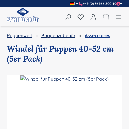
+49 (0) 36766 800 40
Zum Hauptinhalt springen
Du hast 0 Produkte auf
Warenkor
Puppenwelt
Puppenzubehör
Asseccoires
Windel für Puppen 40-52 cm
(5er Pack)
Bildergalerie überspringen