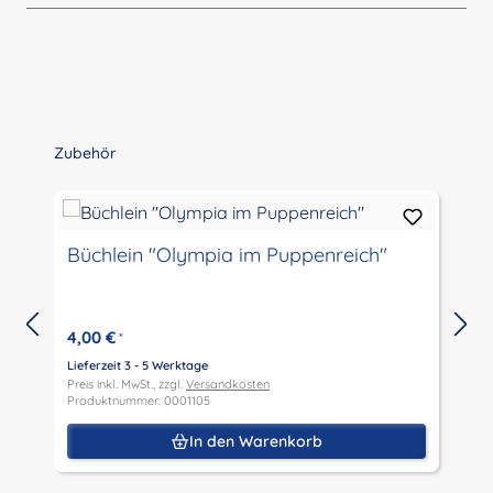
Produktgalerie überspringen
Zubehör
Büchlein "Olympia im Puppenreich"
4,00 €
*
Lieferzeit 3 - 5 Werktage
L
Preis inkl. MwSt., zzgl.
Versandkosten
P
Produktnummer: 0001105
P
In den Warenkorb