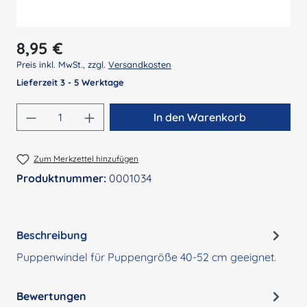
Regulärer Preis:
8,95 €
Preis inkl. MwSt., zzgl.
Versandkosten
Lieferzeit 3 - 5 Werktage
Produkt Anzahl: Gib den gewünschten Wert 
In den Warenkorb
Zum Merkzettel hinzufügen
Produktnummer:
0001034
Beschreibung
Puppenwindel für Puppengröße 40-52 cm geeignet.
Bewertungen