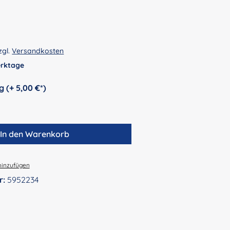
zgl.
Versandkosten
Werktage
auswählen
Personalisierung (+ 5,00 €*)
In den Warenkorb
hinzufügen
r:
5952234