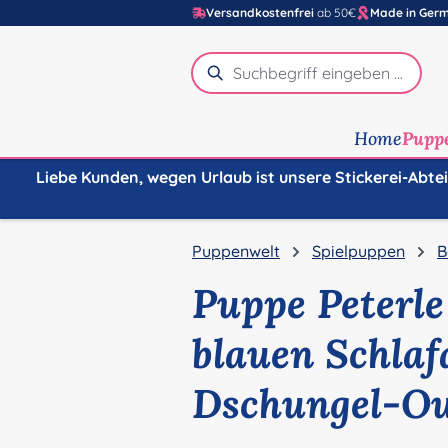
Versandkostenfrei
ab 50€
Made in Ger
m Hauptinhalt springen
Zur Suche springen
Zur Hauptnavigation springen
Home
Pupp
Liebe Kunden, wegen Urlaub ist unsere Stickerei-Abte
Puppenwelt
Spielpuppen
B
Puppe Peterle
blauen Schlaf
Dschungel-Ou