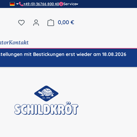
+49 (0) 36766 800 40
Service
Du hast 0 Produkte auf dem Merkzettel
0,00 €
Warenkorb enthält 0 Positi
ktor
Kontakt
stellungen mit Bestickungen erst wieder am 18.08.2026