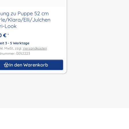
dung zu Puppe 52 cm
rle/Klara/Elli/Julchen
ri-Look
0 €
*
eit 3 - 5 Werktage
kl. MwSt., zzgl.
Versandkosten
tnummer: 0052223
In den Warenkorb