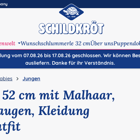
many
enwelt
Wunschschlummerle 32 cm
Über uns
Puppendo
ilung vom 07.08.26 bis 17.08.26 geschlossen. Wir können Be
ausliefern. Danke für ihr Verständnis.
abies
Jungen
 52 cm mit Malhaar,
augen, Kleidung
tfit