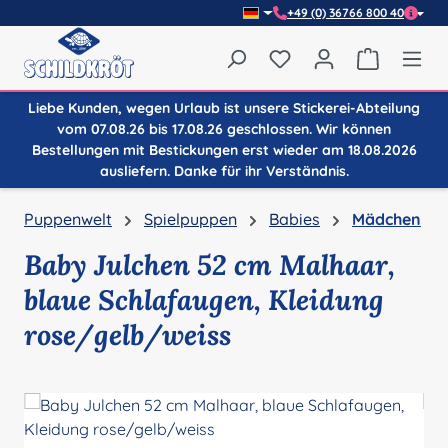
+49 (0) 36766 800 40
Zum Hauptinhalt springen
Du hast 0 Produkte auf
Warenkor
Liebe Kunden, wegen Urlaub ist unsere Stickerei-Abteilung
vom 07.08.26 bis 17.08.26 geschlossen. Wir können
Bestellungen mit Bestickungen erst wieder am 18.08.2026
ausliefern. Danke für ihr Verständnis.
Puppenwelt
Spielpuppen
Babies
Mädchen
Baby Julchen 52 cm Malhaar,
blaue Schlafaugen, Kleidung
rose/gelb/weiss
Bildergalerie überspringen