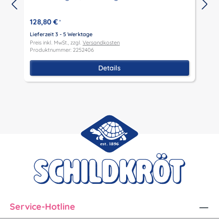
L
P
128,80 €
*
P
Lieferzeit 3 - 5 Werktage
Preis inkl. MwSt., zzgl.
Versandkosten
Produktnummer: 2252406
Details
Service-Hotline