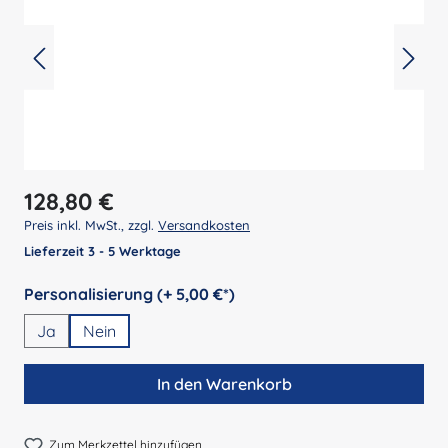
Regulärer Preis:
128,80 €
Preis inkl. MwSt., zzgl.
Versandkosten
Lieferzeit 3 - 5 Werktage
auswählen
Personalisierung (+ 5,00 €*)
Ja
Nein
In den Warenkorb
Zum Merkzettel hinzufügen