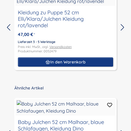
Kleidung zu Puppe 52 cm
Elli/Klara/Julchen Kleidung
M
rot/lavendel
47,00 €
*
Lieferzeit 3 - 5 Werktage
L
Preis inkl. MwSt., zzgl.
Versandkosten
P
Produktnummer: 0052479
P
In den Warenkorb
Produktgalerie überspringen
Ähnliche Artikel
Baby Julchen 52 cm Malhaar, blaue
Schlafaugen, Kleidung Dino