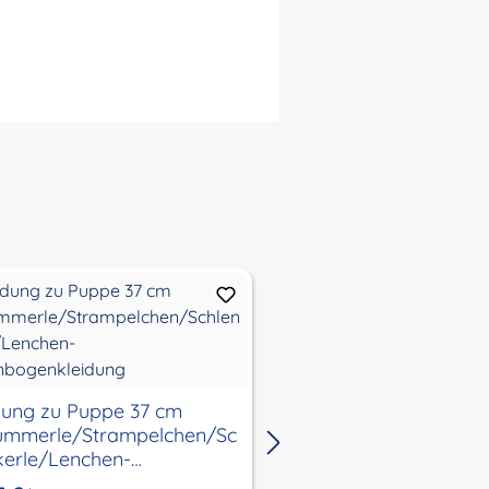
Kleidung zu Puppe 3
Schlenkerle, Kleidung
dung zu Puppe 37 cm
weiss/rosa/aubergin
ummerle/Strampelchen/Sc
kerle/Lenchen-
39,95 €
*
nbogenkleidung