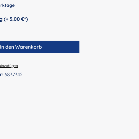
Werktage
auswählen
Personalisierung (+ 5,00 €*)
In den Warenkorb
hinzufügen
r:
6837342