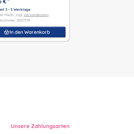
5 €
*
Lieferzeit 3 - 5 Werktage
Preis inkl. MwSt., zzgl.
Versandk
eit 3 - 5 Werktage
Produktnummer: 0037477
kl. MwSt., zzgl.
Versandkosten
tnummer: 0037519
In den Waren
In den Warenkorb
Unsere Zahlungsarten