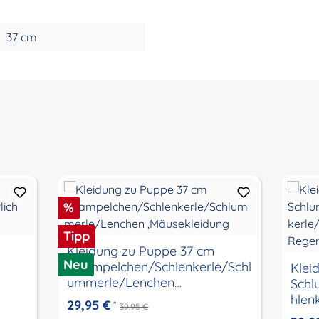
37 cm
Rabatt
%
Tipp
Kleidung zu Puppe 37 cm
Neu
Strampelchen/Schlenkerle/Schl
Klei
ummerle/Lenchen
Schl
,Mäusekleidung
hlen
29,95 €
*
39,95 €
Rege