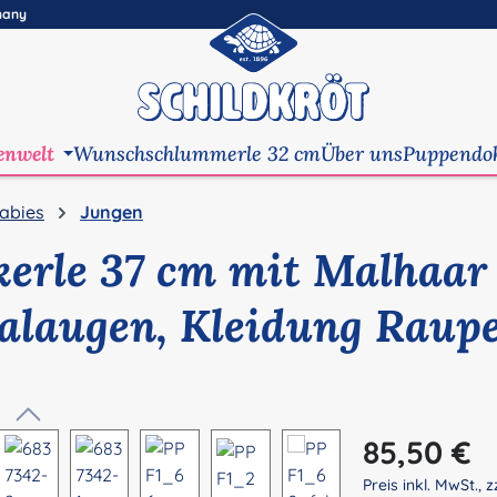
many
enwelt
Wunschschlummerle 32 cm
Über uns
Puppendo
abies
Jungen
kerle 37 cm mit Malhaar
alaugen, Kleidung Raup
Regulärer Preis:
85,50 €
Preis inkl. MwSt., z