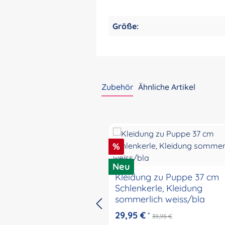
Größe:
Zubehör
Ähnliche Artikel
Produktgalerie überspringen
Rabatt
%
Neu
Kleidung zu Puppe 37 cm
Schlenkerle, Kleidung
sommerlich weiss/bla
29,95 €
*
39,95 €