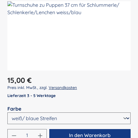
Regulärer Preis:
15,00 €
Preis inkl. MwSt., zzgl.
Versandkosten
Lieferzeit 3 - 5 Werktage
auswählen
Farbe
Produkt Anzahl: Gib den gewünschten Wert 
In den Warenkorb