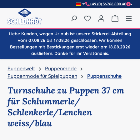
+49 (0) 36766 800 40
Zum Hauptinhalt springen
Du hast 0 Produkte auf
Warenkor
Liebe Kunden, wegen Urlaub ist unsere Stickerei-Abteilung
vom 07.08.26 bis 17.08.26 geschlossen. Wir können
Bestellungen mit Bestickungen erst wieder am 18.08.2026
ausliefern. Danke für ihr Verständnis.
Puppenwelt
Puppenmode
Puppenmode für Spielpuppen
Puppenschuhe
Turnschuhe zu Puppen 37 cm
für Schlummerle/
Schlenkerle/Lenchen
weiss/blau
Bildergalerie überspringen