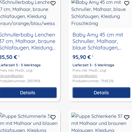
Schnullerbaby Lenchen
Baby Amy 45 cm mit
37 cm, Malhaar, braune
Schnuller, Malhaar,
Schlafaugen, Kleidung
blaue Schlafaugen,
braun/orange/blau/we
Kleidung Froschkönig
85,50 €
95,90 €
*
*
iss
Lieferzeit 3 - 5 Werktage
Lieferzeit 3 - 5 Werktage
Preis inkl. MwSt., zzgl.
Preis inkl. MwSt., zzgl.
Versandkosten
Versandkosten
Produktnummer: 2837458
Produktnummer: 7545216
Details
Details