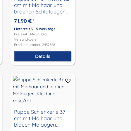
cm mit Malhaar und
braunen Schlafaugen,
Kleidung Äpfelchen
71,90 €
*
Lieferzeit 3 - 5 Werktage
Preis inkl. MwSt., zzgl.
Versandkosten
Produktnummer: 2432368
Details
Puppe Schlenkerle 37
cm mit Malhaar und
blauen Malaugen,