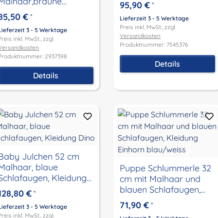
Kleidung Blümchen
Malhaar,braune
95,90 €
*
Schlafaugen, Kleidung
85,50 €
*
Lieferzeit 3 - 5 Werktage
Walfisch
Preis inkl. MwSt., zzgl.
Lieferzeit 3 - 5 Werktage
Versandkosten
Preis inkl. MwSt., zzgl.
Produktnummer: 7545376
Versandkosten
Produktnummer: 2937398
Details
Details
Baby Julchen 52 cm
Malhaar, blaue
Puppe Schlummerle 32
Schlafaugen, Kleidung
cm mit Malhaar und
Dino
blauen Schlafaugen,
128,80 €
*
Kleidung Einhorn
71,90 €
*
Lieferzeit 3 - 5 Werktage
blau/weiss
Preis inkl. MwSt., zzgl.