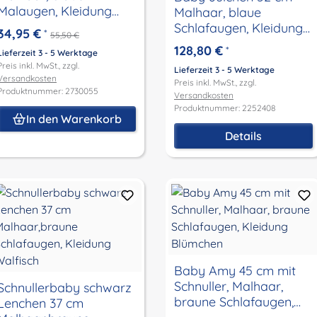
Malaugen, Kleidung
Malhaar, blaue
weiss/rot/blau
Schlafaugen, Kleidung
34,95 €
*
55,50 €
winterlich Waldtiere
128,80 €
*
Lieferzeit 3 - 5 Werktage
Preis inkl. MwSt., zzgl.
Lieferzeit 3 - 5 Werktage
Versandkosten
Preis inkl. MwSt., zzgl.
Produktnummer: 2730055
Versandkosten
Produktnummer: 2252408
In den Warenkorb
Details
Baby Amy 45 cm mit
Schnuller, Malhaar,
Schnullerbaby schwarz
braune Schlafaugen,
Lenchen 37 cm