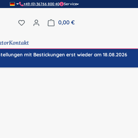
+49 (0) 36766 800 40
Service
Du hast 0 Produkte auf dem Merkzettel
0,00 €
Warenkorb enthält 0 Positi
ktor
Kontakt
stellungen mit Bestickungen erst wieder am 18.08.2026