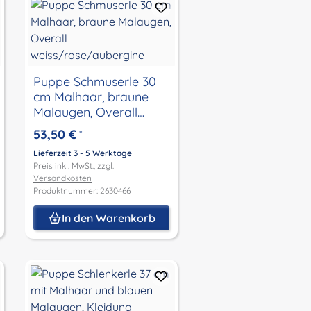
Puppe Schmuserle 30
cm Malhaar, braune
Malaugen, Overall
weiss/rose/aubergine
53,50 €
*
Lieferzeit 3 - 5 Werktage
Preis inkl. MwSt., zzgl.
Versandkosten
Produktnummer: 2630466
In den Warenkorb