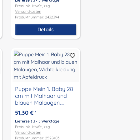
Lieferzeit 3 - 5 Werktage
Preis inkl. MwSt., zzgl.
Versandkosten
Produktnummer: 2432394
Details
Puppe Mein 1. Baby 28
cm mit Malhaar und
blauen Malaugen,
Wichtelkleidung mit
51,30 €
*
Apfeldruck
Lieferzeit 3 - 5 Werktage
Preis inkl. MwSt., zzgl.
Versandkosten
Produktnummer: 2528403