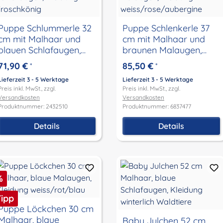
Puppe Schlummerle 32
Puppe Schlenkerle 37
cm mit Malhaar und
cm mit Malhaar und
blauen Schlafaugen,
braunen Malaugen,
Kleidung Froschkönig
Kleidung
71,90 €
85,50 €
*
*
weiss/rose/aubergine
Lieferzeit 3 - 5 Werktage
Lieferzeit 3 - 5 Werktage
Preis inkl. MwSt., zzgl.
Preis inkl. MwSt., zzgl.
Versandkosten
Versandkosten
Produktnummer: 2432510
Produktnummer: 6837477
Details
Details
abatt
%
Tipp
Puppe Löckchen 30 cm
Malhaar, blaue
Baby Julchen 52 cm