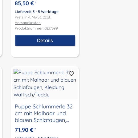
Kleidung rose/rot
85,50 €
*
Lieferzeit 3 - 5 Werktage
Preis inkl. MwSt., zzgl.
Versandkosten
Produktnummer: 6837399
Details
Puppe Schlummerle 32
cm mit Malhaar und
blauen Schlafaugen,
Kleidung
71,90 €
*
Walfisch/Teddy