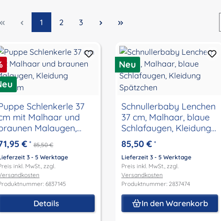
Seite
Seite
Seite
1
2
3
abatt
%
Neu
Neu
Puppe Schlenkerle 37
Schnullerbaby Lenchen
cm mit Malhaar und
37 cm, Malhaar, blaue
braunen Malaugen,
Schlafaugen, Kleidung
Kleidung maritim
Spätzchen
71,95 €
85,50 €
*
*
85,50 €
Lieferzeit 3 - 5 Werktage
Lieferzeit 3 - 5 Werktage
Preis inkl. MwSt., zzgl.
Preis inkl. MwSt., zzgl.
Versandkosten
Versandkosten
Produktnummer: 6837145
Produktnummer: 2837474
Details
In den Warenkorb