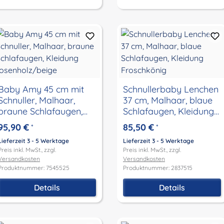
Baby Amy 45 cm mit
Schnullerbaby Lenchen
Schnuller, Malhaar,
37 cm, Malhaar, blaue
braune Schlafaugen,
Schlafaugen, Kleidung
Kleidung
Froschkönig
95,90 €
85,50 €
*
*
rosenholz/beige
Lieferzeit 3 - 5 Werktage
Lieferzeit 3 - 5 Werktage
Preis inkl. MwSt., zzgl.
Preis inkl. MwSt., zzgl.
Versandkosten
Versandkosten
Produktnummer: 7545525
Produktnummer: 2837515
Details
Details