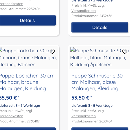
Lieferzeit 3 - 5 Werktage
Versandkosten
Preis inkl. MwSt., zzgl.
Produktnummer: 2252406
Versandkosten
Produktnummer: 2432438
Details
Details
Puppe Löckchen 30 cm
Puppe Schmuserle 30
Malhaar, braune
cm Malhaar, blaue
Malaugen, Kleidung
Malaugen, Kleidung
Bärchen
Äpfelchen
55,50 €
53,50 €
*
*
Lieferzeit 3 - 5 Werktage
Lieferzeit 3 - 5 Werktage
Preis inkl. MwSt., zzgl.
Preis inkl. MwSt., zzgl.
Versandkosten
Versandkosten
Produktnummer: 2730407
Produktnummer: 2630404