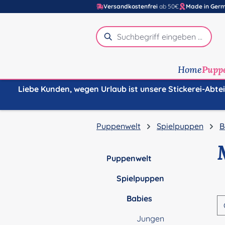
Versandkostenfrei
ab 50€
Made in Ger
m Hauptinhalt springen
Zur Suche springen
Zur Hauptnavigation springen
Home
Pupp
Liebe Kunden, wegen Urlaub ist unsere Stickerei-Abte
Puppenwelt
Spielpuppen
B
Puppenwelt
Spielpuppen
Babies
Jungen