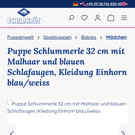
+49 (0) 36766 800 40
Zum Hauptinhalt springen
Du hast 0 Produkte auf
Warenkor
Puppenwelt
Spielpuppen
Babies
Mädchen
Puppe Schlummerle 32 cm mit
Malhaar und blauen
Schlafaugen, Kleidung Einhorn
blau/weiss
Bildergalerie überspringen