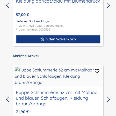
Kleidung apricot/blau mit Blumendruck
M
37,00 €
*
Lieferzeit 3 - 5 Werktage
L
Preis inkl. MwSt., zzgl.
Versandkosten
P
Produktnummer: 0032509
P
In den Warenkorb
Produktgalerie überspringen
Ähnliche Artikel
Puppe Schlummerle 32 cm mit Malhaar
und blauen Schlafaugen, Kleidung
L
braun/orange
P
P
71,90 €
*