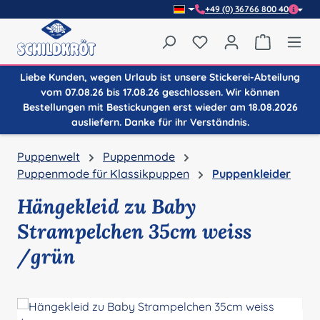
+49 (0) 36766 800 40
Zum Hauptinhalt springen
Du hast 0 Produkte auf
Warenkor
Liebe Kunden, wegen Urlaub ist unsere Stickerei-Abteilung
vom 07.08.26 bis 17.08.26 geschlossen. Wir können
Bestellungen mit Bestickungen erst wieder am 18.08.2026
ausliefern. Danke für ihr Verständnis.
Puppenwelt
Puppenmode
Puppenmode für Klassikpuppen
Puppenkleider
Hängekleid zu Baby
Strampelchen 35cm weiss
/grün
Bildergalerie überspringen