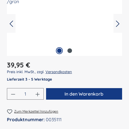
Regulärer Preis:
39,95 €
Preis inkl. MwSt., zzgl.
Versandkosten
Lieferzeit 3 - 5 Werktage
Produkt Anzahl: Gib den gewünschten Wert 
In den Warenkorb
Zum Merkzettel hinzufügen
Produktnummer:
0035111