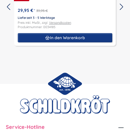
29,95 €
*
39,95 €
Lieferzeit 3 - 5 Werktage
L
Preis inkl. MwSt., zzgl.
Versandkosten
P
Produktnummer: 0034185
P
In den Warenkorb
Service-Hotline