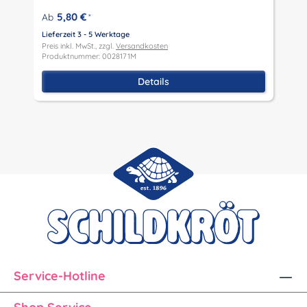
5,80 €
Ab
*
Lieferzeit 3 - 5 Werktage
L
Preis inkl. MwSt., zzgl.
Versandkosten
P
Produktnummer: 0028171M
P
Details
Service-Hotline