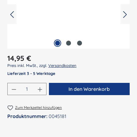
Regulärer Preis:
14,95 €
Preis inkl. MwSt., zzgl.
Versandkosten
Lieferzeit 3 - 5 Werktage
Produkt Anzahl: Gib den gewünschten Wert 
In den Warenkorb
Zum Merkzettel hinzufügen
Produktnummer:
0045181