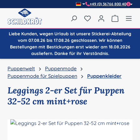
+49 (0) 36766 800 40
Zum Hauptinhalt springen
Du hast 0 Produkte auf
Warenkor
Liebe Kunden, wegen Urlaub ist unsere Stickerei-Abteilung
vom 07.08.26 bis 17.08.26 geschlossen. Wir können
Bestellungen mit Bestickungen erst wieder am 18.08.2026
ausliefern. Danke für ihr Verständnis.
Puppenwelt
Puppenmode
Puppenmode für Spielpuppen
Puppenkleider
Leggings 2-er Set für Puppen
32-52 cm mint+rose
Bildergalerie überspringen