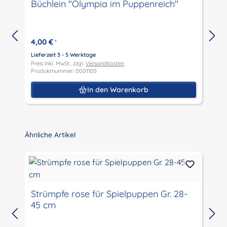
Büchlein "Olympia im Puppenreich"
4,00 €
*
Lieferzeit 3 - 5 Werktage
L
Preis inkl. MwSt., zzgl.
Versandkosten
P
Produktnummer: 0001105
P
In den Warenkorb
Produktgalerie überspringen
Ähnliche Artikel
Strümpfe rose für Spielpuppen Gr. 28-
45 cm
L