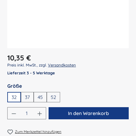
Regulärer Preis:
10,35 €
Preis inkl. MwSt., zzgl.
Versandkosten
Lieferzeit 3 - 5 Werktage
auswählen
Größe
32
37
45
52
Produkt Anzahl: Gib den gewünschten Wert 
In den Warenkorb
Zum Merkzettel hinzufügen