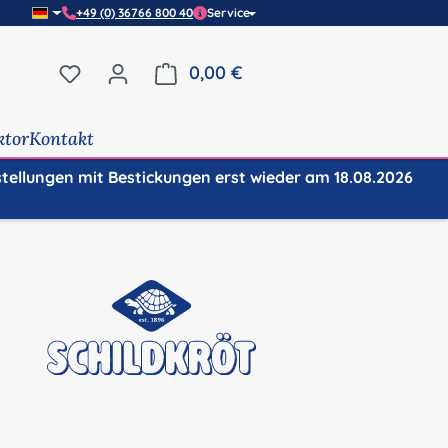
+49 (0) 36766 800 40
Service
Du hast 0 Produkte auf dem Merkzettel
0,00 €
Warenkorb enthält 0 Positi
ktor
Kontakt
stellungen mit Bestickungen erst wieder am 18.08.2026