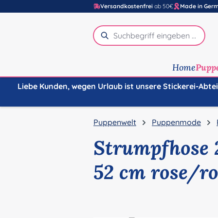
Versandkostenfrei
ab 50€
Made in Ger
m Hauptinhalt springen
Zur Suche springen
Zur Hauptnavigation springen
Home
Pupp
Liebe Kunden, wegen Urlaub ist unsere Stickerei-Abte
Puppenwelt
Puppenmode
Strumpfhose 2
52 cm rose/ro
Bildergalerie überspringen