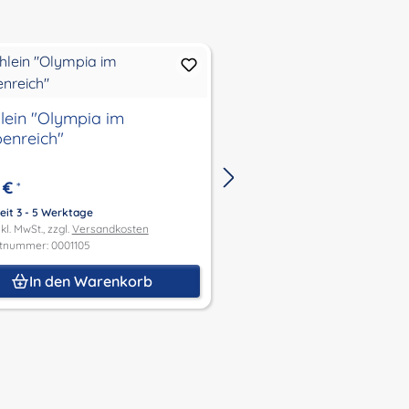
lein "Olympia im
Büchlein "Sei so bra
enreich"
liebes Kind"
 €
4,00 €
*
*
eit 3 - 5 Werktage
Lieferzeit 3 - 5 Werktage
kl. MwSt., zzgl.
Versandkosten
Preis inkl. MwSt., zzgl.
Versandk
tnummer: 0001105
Produktnummer: 0001107
In den Warenkorb
In den Waren