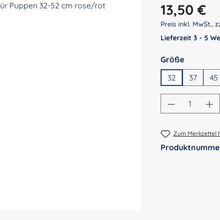
Regulärer Preis:
13,50 €
Preis inkl. MwSt., z
Lieferzeit 3 - 5 
auswähl
Größe
32
37
45
Produkt An
Zum Merkzettel 
Produktnumme