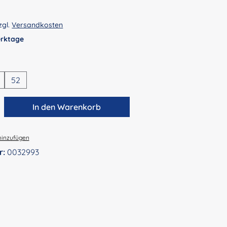
zgl.
Versandkosten
Werktage
en
52
zahl: Gib den gewünschten Wert ein ode
In den Warenkorb
hinzufügen
r:
0032993