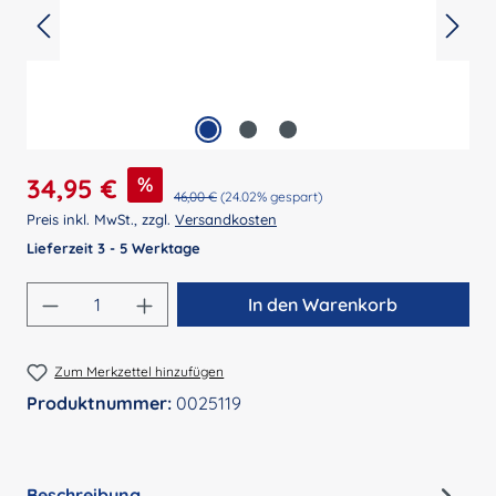
Verkaufspreis:
%
34,95 €
Regulärer Preis:
46,00 €
(24.02% gespart)
Preis inkl. MwSt., zzgl.
Versandkosten
Lieferzeit 3 - 5 Werktage
Produkt Anzahl: Gib den gewünschten Wert 
In den Warenkorb
Zum Merkzettel hinzufügen
Produktnummer:
0025119
Beschreibung