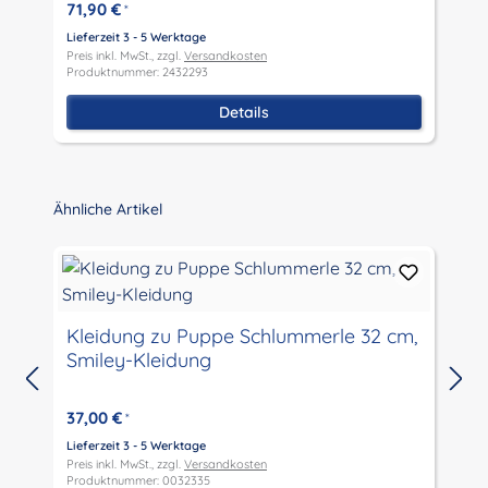
71,90 €
*
Lieferzeit 3 - 5 Werktage
Preis inkl. MwSt., zzgl.
Versandkosten
L
Produktnummer: 2432293
P
P
Details
Produktgalerie überspringen
Ähnliche Artikel
Kleidung zu Puppe Schlummerle 32 cm,
Smiley-Kleidung
L
P
37,00 €
*
P
Lieferzeit 3 - 5 Werktage
Preis inkl. MwSt., zzgl.
Versandkosten
Produktnummer: 0032335