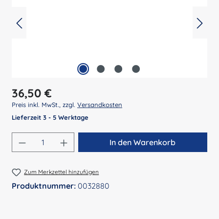
Regulärer Preis:
36,50 €
Preis inkl. MwSt., zzgl.
Versandkosten
Lieferzeit 3 - 5 Werktage
Produkt Anzahl: Gib den gewünschten Wert 
In den Warenkorb
Zum Merkzettel hinzufügen
Produktnummer:
0032880