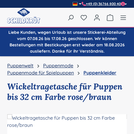
+49 (0) 36766 800 40
Zum Hauptinhalt springen
Du hast 0 Produkte auf
Warenkor
Liebe Kunden, wegen Urlaub ist unsere Stickerei-Abteilung
vom 07.08.26 bis 17.08.26 geschlossen. Wir können
Bestellungen mit Bestickungen erst wieder am 18.08.2026
ausliefern. Danke für ihr Verständnis.
Puppenwelt
Puppenmode
Puppenmode für Spielpuppen
Puppenkleider
Wickeltragetasche für Puppen
bis 32 cm Farbe rose/braun
Bildergalerie überspringen