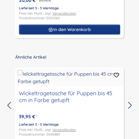
20,00 €
*
39,95 €
Lieferzeit 3 - 5 Werktage
L
Preis inkl. MwSt., zzgl.
Versandkosten
P
Produktnummer: 0001260
P
In den Warenkorb
Produktgalerie überspringen
Ähnliche Artikel
Wickeltragetasche für Puppen bis 45
cm in Farbe getupft
39,95 €
*
Lieferzeit 3 - 5 Werktage
L
Preis inkl. MwSt., zzgl.
Versandkosten
P
Produktnummer: 0045880
P