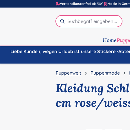
Versandkostenfrei
ab 50€
Made in Ger
m Hauptinhalt springen
Zur Suche springen
Zur Hauptnavigation springen
Home
Pupp
Liebe Kunden, wegen Urlaub ist unsere Stickerei-Abte
Puppenwelt
Puppenmode
Kleidung Schl
cm rose/weis
Bildergalerie überspringen