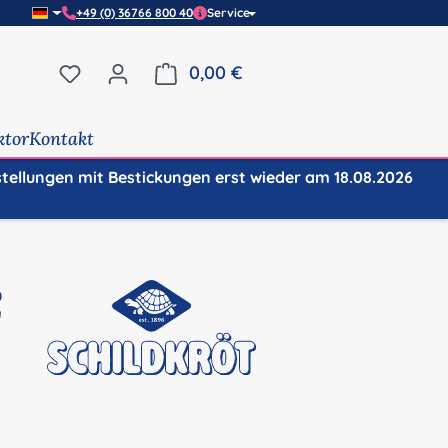
+49 (0) 36766 800 40
Service
Du hast 0 Produkte auf dem Merkzettel
0,00 €
Warenkorb enthält 0 Positi
ktor
Kontakt
stellungen mit Bestickungen erst wieder am 18.08.2026
2