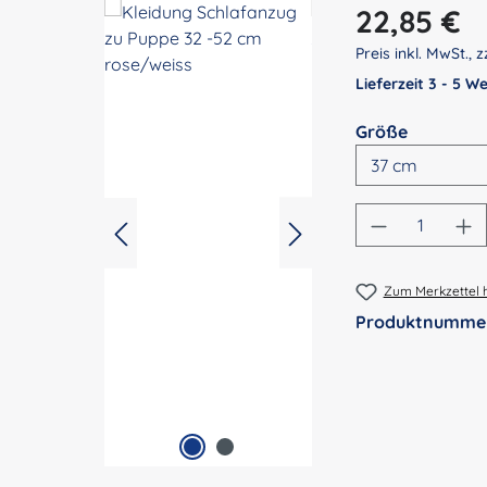
Regulärer Preis:
22,85 €
Preis inkl. MwSt., z
Lieferzeit 3 - 5 
auswähl
Größe
Produkt An
Zum Merkzettel 
Produktnumme