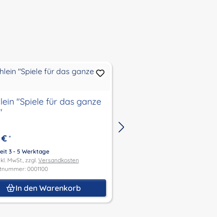
lein "Spiele für das ganze
Büchlein "Die Sternen
"
Schildkrötkinder"
 €
4,00 €
*
*
eit 3 - 5 Werktage
Lieferzeit 3 - 5 Werktage
kl. MwSt., zzgl.
Versandkosten
Preis inkl. MwSt., zzgl.
Versandk
tnummer: 0001100
Produktnummer: 0001101
In den Warenkorb
In den Waren