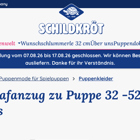
many
enwelt
Wunschschlummerle 32 cm
Über uns
Puppendo
ilung vom 07.08.26 bis 17.08.26 geschlossen. Wir können Be
ausliefern. Danke für ihr Verständnis.
Puppenmode für Spielpuppen
Puppenkleider
afanzug zu Puppe 32 -5
s