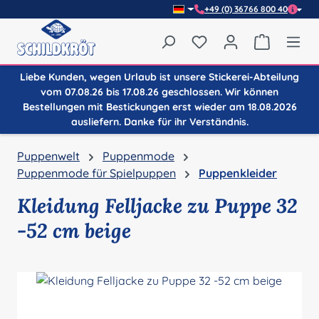
+49 (0) 36766 800 40
Zum Hauptinhalt springen
Du hast 0 Produkte auf
Warenkor
Liebe Kunden, wegen Urlaub ist unsere Stickerei-Abteilung
vom 07.08.26 bis 17.08.26 geschlossen. Wir können
Bestellungen mit Bestickungen erst wieder am 18.08.2026
ausliefern. Danke für ihr Verständnis.
Puppenwelt
Puppenmode
Puppenmode für Spielpuppen
Puppenkleider
Kleidung Felljacke zu Puppe 32
-52 cm beige
Bildergalerie überspringen