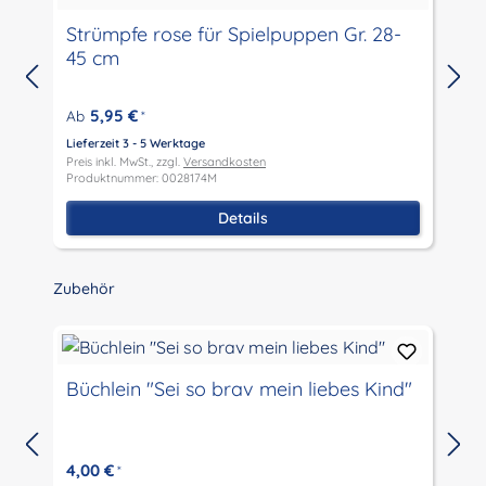
Strümpfe rose für Spielpuppen Gr. 28-
45 cm
5,95 €
Ab
*
Lieferzeit 3 - 5 Werktage
L
Preis inkl. MwSt., zzgl.
Versandkosten
P
Produktnummer: 0028174M
P
Details
Produktgalerie überspringen
Zubehör
Büchlein "Sei so brav mein liebes Kind"
4,00 €
*
L