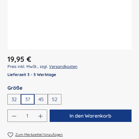
Regulärer Preis:
19,95 €
Preis inkl. MwSt., zzgl.
Versandkosten
Lieferzeit 3 - 5 Werktage
auswählen
Größe
32
37
45
52
Produkt Anzahl: Gib den gewünschten Wert 
In den Warenkorb
Zum Merkzettel hinzufügen