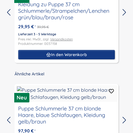
M
Kleidung zu Puppe 37 cm
Schlummerle/Strampelchen/Lenchen
grün/blau/braun/rose
29,95 €
*
39,95 €
L
P
Lieferzeit 3 - 5 Werktage
P
Preis inkl. MwSt., zzgl.
Versandkosten
Produktnummer: 0037158
In den Warenkorb
Produktgalerie überspringen
Ähnliche Artikel
P
R
Neu
Puppe Schlummerle 37 cm blonde
N
Haare, blaue Schlafaugen, Kleidung
gelb/braun
L
P
97,90 €
*