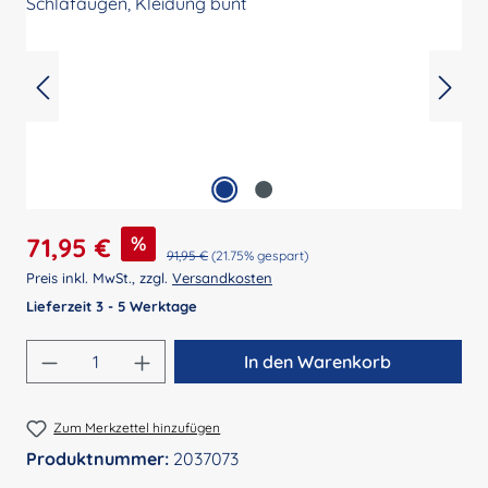
Verkaufspreis:
%
71,95 €
Regulärer Preis:
91,95 €
(21.75% gespart)
Preis inkl. MwSt., zzgl.
Versandkosten
Lieferzeit 3 - 5 Werktage
Produkt Anzahl: Gib den gewünschten Wert 
In den Warenkorb
Zum Merkzettel hinzufügen
Produktnummer:
2037073