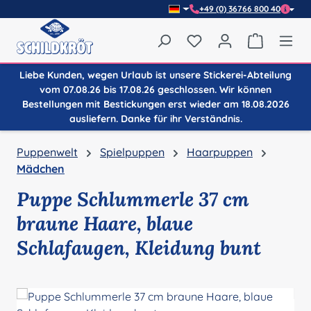
+49 (0) 36766 800 40
Zum Hauptinhalt springen
Du hast 0 Produkte auf
Warenkor
Liebe Kunden, wegen Urlaub ist unsere Stickerei-Abteilung
vom 07.08.26 bis 17.08.26 geschlossen. Wir können
Bestellungen mit Bestickungen erst wieder am 18.08.2026
ausliefern. Danke für ihr Verständnis.
Puppenwelt
Spielpuppen
Haarpuppen
Mädchen
Puppe Schlummerle 37 cm
braune Haare, blaue
Schlafaugen, Kleidung bunt
Bildergalerie überspringen