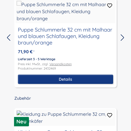
Puppe Schlummerle 32 cm mit Malhaar
und blauen Schlafaugen, Kleidung
braun/orange
71,90 €
*
Lieferzeit 3 - 5 Werktage
L
Preis inkl. MwSt., zzgl.
Versandkosten
P
Produktnummer: 2432469
P
Details
Produktgalerie überspringen
Zubehör
Neu
N