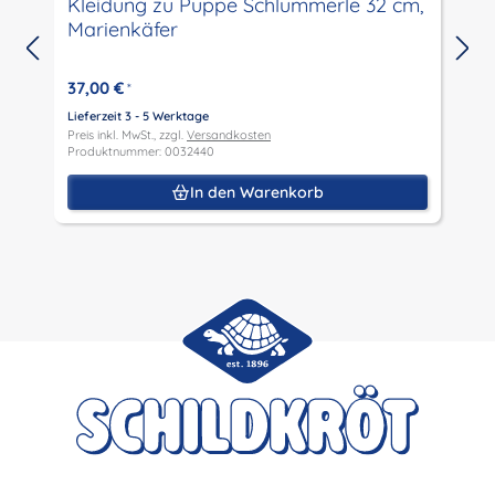
Kleidung zu Puppe Schlummerle 32 cm,
Marienkäfer
L
P
37,00 €
*
P
Lieferzeit 3 - 5 Werktage
Preis inkl. MwSt., zzgl.
Versandkosten
Produktnummer: 0032440
In den Warenkorb