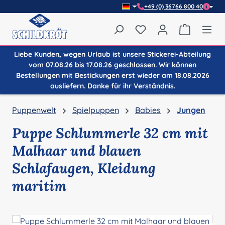
+49 (0) 36766 800 40
Zum Hauptinhalt springen
Du hast 0 Produkte auf
Warenkor
Liebe Kunden, wegen Urlaub ist unsere Stickerei-Abteilung
vom 07.08.26 bis 17.08.26 geschlossen. Wir können
Bestellungen mit Bestickungen erst wieder am 18.08.2026
ausliefern. Danke für ihr Verständnis.
Puppenwelt
Spielpuppen
Babies
Jungen
Puppe Schlummerle 32 cm mit
Malhaar und blauen
Schlafaugen, Kleidung
maritim
Bildergalerie überspringen