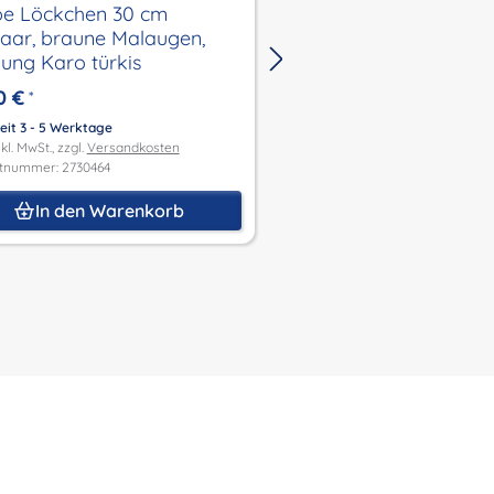
e Löckchen 30 cm
Puppe Löckchen 30 
aar, braune Malaugen,
Malhaar, blaue Mala
dung Karo türkis
Kleidung weiss/rot/b
0 €
34,95 €
*
*
55,50 €
eit 3 - 5 Werktage
Lieferzeit 3 - 5 Werktage
kl. MwSt., zzgl.
Versandkosten
Preis inkl. MwSt., zzgl.
Versandk
tnummer: 2730464
Produktnummer: 2730055
In den Warenkorb
In den Waren