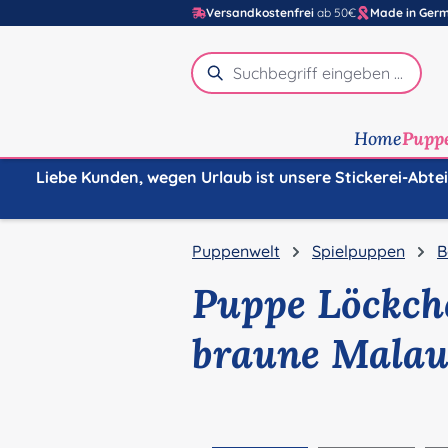
Versandkostenfrei
ab 50€
Made in Ger
m Hauptinhalt springen
Zur Suche springen
Zur Hauptnavigation springen
Home
Pupp
Liebe Kunden, wegen Urlaub ist unsere Stickerei-Abte
Puppenwelt
Spielpuppen
B
Puppe Löckch
braune Malau
Bildergalerie überspringen