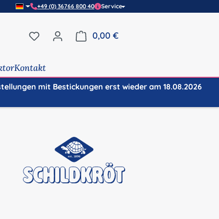
+49 (0) 36766 800 40
Service
Du hast 0 Produkte auf dem Merkzettel
0,00 €
Warenkorb enthält 0 Positi
ktor
Kontakt
stellungen mit Bestickungen erst wieder am 18.08.2026