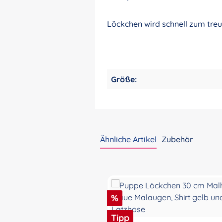
Löckchen wird schnell zum tre
Größe:
Ähnliche Artikel
Zubehör
Produktgalerie überspringen
Rabatt
%
Tipp