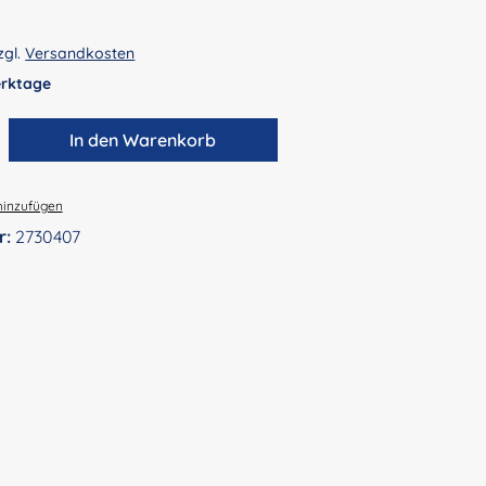
zgl.
Versandkosten
Werktage
zahl: Gib den gewünschten Wert ein ode
In den Warenkorb
hinzufügen
r:
2730407